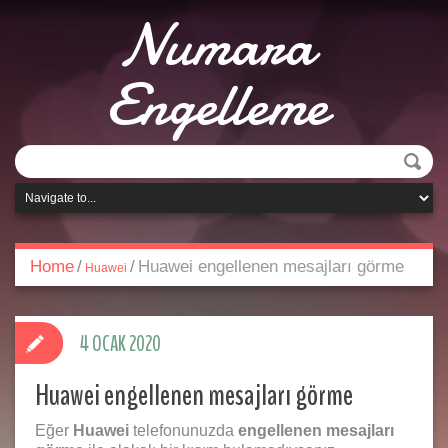
Numara
Engelleme
Home
/
/
Huawei engellenen mesajları görme
Huawei
4 OCAK 2020
Huawei engellenen mesajları görme
Eğer
Huawei
telefonunuzda
engellenen mesajları