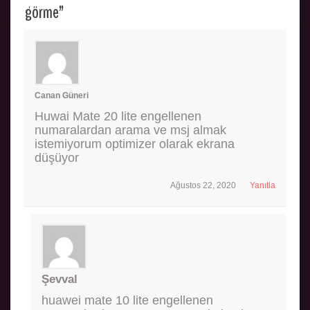
görme
”
Canan Güneri
Huwai Mate 20 lite engellenen
numaralardan arama ve msj almak
istemiyorum optimizer olarak ekrana
düşüyor
Ağustos 22, 2020
Yanıtla
Şevval
huawei mate 10 lite engellenen