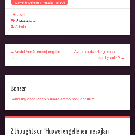
huawei engellenen mesajlar nerede
Huawei
2 comments
Admin
← Vestel Venüs mesaj engelle
Avrupa networking mesaj iptali
me
nasıl yapılır ? →
Benzer
Samsung engellenen numara ararsa nasıl görürüm
2 thoughts on “
Huawei engellenen mesajları