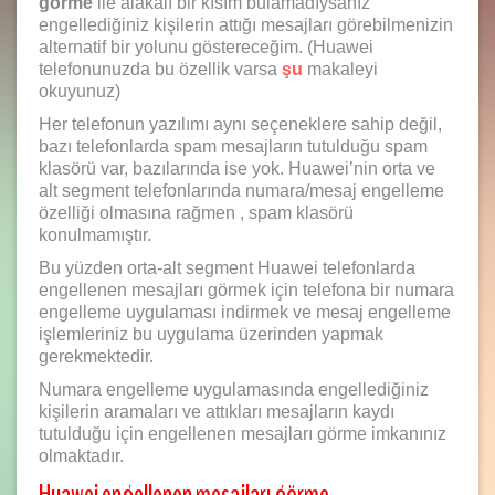
görme
ile alakalı bir kısım bulamadıysanız
engellediğiniz kişilerin attığı mesajları görebilmenizin
alternatif bir yolunu göstereceğim. (Huawei
telefonunuzda bu özellik varsa
şu
makaleyi
okuyunuz)
Her telefonun yazılımı aynı seçeneklere sahip değil,
bazı telefonlarda spam mesajların tutulduğu spam
klasörü var, bazılarında ise yok. Huawei’nin orta ve
alt segment telefonlarında numara/mesaj engelleme
özelliği olmasına rağmen , spam klasörü
konulmamıştır.
Bu yüzden orta-alt segment Huawei telefonlarda
engellenen mesajları görmek için telefona bir numara
engelleme uygulaması indirmek ve mesaj engelleme
işlemleriniz bu uygulama üzerinden yapmak
gerekmektedir.
Numara engelleme uygulamasında engellediğiniz
kişilerin aramaları ve attıkları mesajların kaydı
tutulduğu için engellenen mesajları görme imkanınız
olmaktadır.
Huawei engellenen mesajları görme