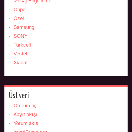
Mesaj Engelleme
Oppo
Özel
Samsung
SONY
Turkcell
Vestel
Xiaomi
Üst veri
Oturum aç
Kayıt akışı
Yorum akışı