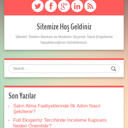
Sitemize Hoş Geldiniz
Siteden Telefon Markası ve Modelini Seçerek, Nasıl Engelleme
Yapabileceğinizi Görebilirsiniz.
Search
Son Yazılar
Satın Alma Faaliyetlerinde İlk Adım Nasıl
Şekillenir?
Full Ekspertiz Tercihinde İnceleme Kapsamı
Neden Önemlidir?