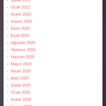
Şubat 2021
Ocak 2021
Aralık 2020
Kasım 2020
Ekim 2020
Eylül 2020
Ağustos 2020
Temmuz 2020
Haziran 2020
Mayıs 2020
Nisan 2020
Mart 2020
Şubat 2020
Ocak 2020
Aralık 2019