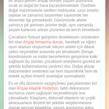
bir araya getiren ahşap ürünler, yaşam alanlarına
sıcak ve doğal bir hava kazandırmaktadır. Özellikle
doğal malzemelerle üretilen mobilyalar, uzun ömürlü
yapıları ve zamansız tasarımları sayesinde her
dönemde ilgi görmektedir. Günümüzde aileler
yalnızca şık görünen ürünler değil, aynı zamanda
yaşam kalitesini artıran çözümler de tercih etmektedir.
Çocukların fiziksel gelişimini destekleyen ürünlerden
biri olan
Ahşap tırmanma duvarı
, hareketli ve eğitici
oyun alanları oluşturmak isteyen aileler için dikkat
çekici seçenekler arasında yer almaktadır. Denge,
koordinasyon ve motor becerilerinin gelişimine katkı
sağlayan bu ürünler, çocukların enerjilerini güvenli bir
şekilde kullanmalarına yardımcı olur. Doğal ahşap
malzemeden üretilmesi ise hem dayanıklılık hem de
estetik açıdan önemli avantajlar sunmaktadır.
Ev ve ofis düzeninin vazgeçilmez parçalarından biri
olan
Ahşap kitaplık modelleri
, farklı dekorasyon
tarzlarına uyum sağlayan seçenekleriyle öne
çıkmaktadır. Kitapların, dekoratif objelerin ve çeşitli
aksesuarların düzenli bir şekilde sergilenmesine
olanak tanıyan kitaplıklar, yaşam alanlarının daha