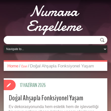
Numara
Engelleme
Home
/
/
Doğal Ahşapla Fonksiyonel Yaşam
Özel
17 HAZIRAN 2026
Doğal Ahşapla Fonksiyonel Yaşam
Ev dekorasyonunda hem estetik hem de işlevselliği