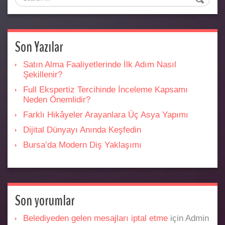
Son Yazılar
Satın Alma Faaliyetlerinde İlk Adım Nasıl
Şekillenir?
Full Ekspertiz Tercihinde İnceleme Kapsamı
Neden Önemlidir?
Farklı Hikâyeler Arayanlara Üç Asya Yapımı
Dijital Dünyayı Anında Keşfedin
Bursa’da Modern Diş Yaklaşımı
Son yorumlar
Belediyeden gelen mesajları iptal etme
için
Admin