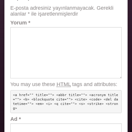
E-posta adresiniz yayınlanmayacak.
Gerekli
alanlar
*
ile işaretlenmişlerdir
Yorum
*
You may use these
HTML
tags and attributes:
<a href="" title=""> <abbr title=""> <acronym title
=""> <b> <blockquote cite=""> <cite> <code> <del da
tetime=""> <em> <i> <q cite=""> <s> <strike> <stron
g> 
Ad
*