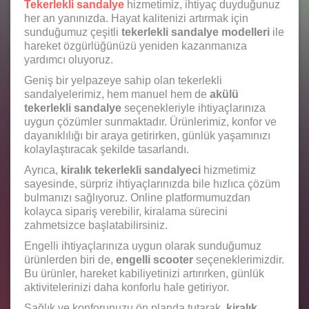
Tekerlekli sandalye
hizmetimiz, ihtiyaç duyduğunuz
her an yanınızda. Hayat kalitenizi artırmak için
sunduğumuz çeşitli
tekerlekli sandalye modelleri
ile
hareket özgürlüğünüzü yeniden kazanmanıza
yardımcı oluyoruz.
Geniş bir yelpazeye sahip olan tekerlekli
sandalyelerimiz, hem manuel hem de
akülü
tekerlekli sandalye
seçenekleriyle ihtiyaçlarınıza
uygun çözümler sunmaktadır. Ürünlerimiz, konfor ve
dayanıklılığı bir araya getirirken, günlük yaşamınızı
kolaylaştıracak şekilde tasarlandı.
Ayrıca,
kiralık tekerlekli sandalyeci
hizmetimiz
sayesinde, sürpriz ihtiyaçlarınızda bile hızlıca çözüm
bulmanızı sağlıyoruz. Online platformumuzdan
kolayca sipariş verebilir, kiralama sürecini
zahmetsizce başlatabilirsiniz.
Engelli ihtiyaçlarınıza uygun olarak sunduğumuz
ürünlerden biri de,
engelli scooter
seçeneklerimizdir.
Bu ürünler, hareket kabiliyetinizi artırırken, günlük
aktivitelerinizi daha konforlu hale getiriyor.
Sağlık ve konforunuzu ön planda tutarak,
kiralık