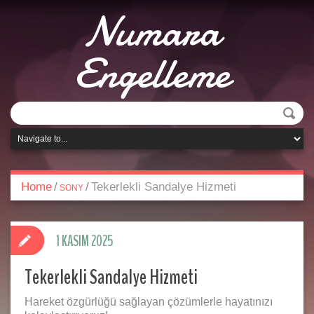
Numara
Engelleme
Home
/
/
Tekerlekli Sandalye Hizmeti
SONY
1 KASIM 2025
Tekerlekli Sandalye Hizmeti
Hareket özgürlüğü sağlayan çözümlerle hayatınızı