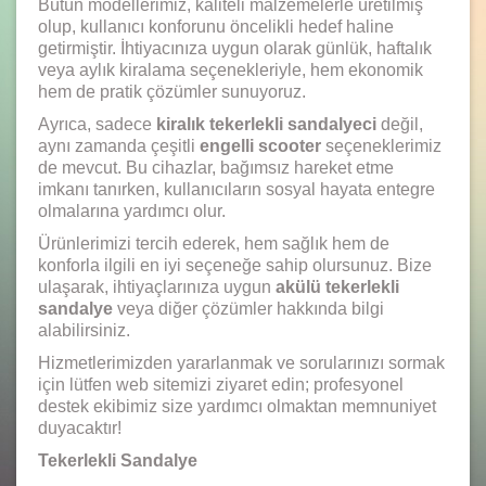
Bütün modellerimiz, kaliteli malzemelerle üretilmiş
olup, kullanıcı konforunu öncelikli hedef haline
getirmiştir. İhtiyacınıza uygun olarak günlük, haftalık
veya aylık kiralama seçenekleriyle, hem ekonomik
hem de pratik çözümler sunuyoruz.
Ayrıca, sadece
kiralık tekerlekli sandalyeci
değil,
aynı zamanda çeşitli
engelli scooter
seçeneklerimiz
de mevcut. Bu cihazlar, bağımsız hareket etme
imkanı tanırken, kullanıcıların sosyal hayata entegre
olmalarına yardımcı olur.
Ürünlerimizi tercih ederek, hem sağlık hem de
konforla ilgili en iyi seçeneğe sahip olursunuz. Bize
ulaşarak, ihtiyaçlarınıza uygun
akülü tekerlekli
sandalye
veya diğer çözümler hakkında bilgi
alabilirsiniz.
Hizmetlerimizden yararlanmak ve sorularınızı sormak
için lütfen web sitemizi ziyaret edin; profesyonel
destek ekibimiz size yardımcı olmaktan memnuniyet
duyacaktır!
Tekerlekli Sandalye