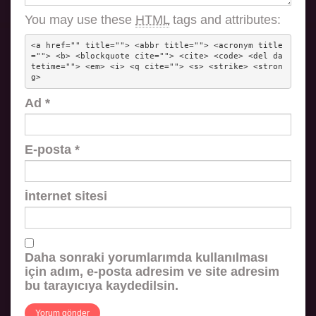
You may use these
HTML
tags and attributes:
<a href="" title=""> <abbr title=""> <acronym title
=""> <b> <blockquote cite=""> <cite> <code> <del da
tetime=""> <em> <i> <q cite=""> <s> <strike> <stron
g> 
Ad
*
E-posta
*
İnternet sitesi
Daha sonraki yorumlarımda kullanılması
için adım, e-posta adresim ve site adresim
bu tarayıcıya kaydedilsin.