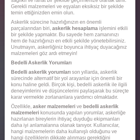
sağlıklı ve rahat bir şekilde geçirmenize olanak tanır.
Gerekli malzemeleri ve eşyaları eksiksiz bir şekilde
temin ettiğinizden emin olun.
Askerlik sürecine hazırlığınızın en önemli
parçalarından biri,
askerlik hesaplama
işlemini etkili
bir şekilde yapmaktır. Bu sayede hem zamanınızı
hem de hazırlığınızı en etkili şekilde yönetebilirsiniz.
Unutmayın, askerliğiniz boyunca ihtiyaç duyacağınız
malzemeleri göz ardı etmeyin!
Bedelli Askerlik Yorumları
Bedelli askerlik yorumları
son yıllarda, askerlik
sürecinde alternatif bir yol arayanlar için önemli bir
konu haline geldi. Birçok kişi, bedelli askerlik ile ilgili
deneyimlerini ve düşüncelerini paylaşarak bu süreçte
karar vermekte zorlananlara yardımcı olmaktadır.
Özellikle,
asker malzemeleri
ve
bedelli askerlik
malzemeleri
konusunda yapılan yorumlar, askerliğe
hazırlanan bireylerin ihtiyaç duyduğu ekipmanları
daha iyi anlamalarına olanak tanıyor. Kullanıcılar,
hangi malzemelerin daha kullanışlı olduğunu ve
hangi özelliklerin dikkate alınması gerektiğini