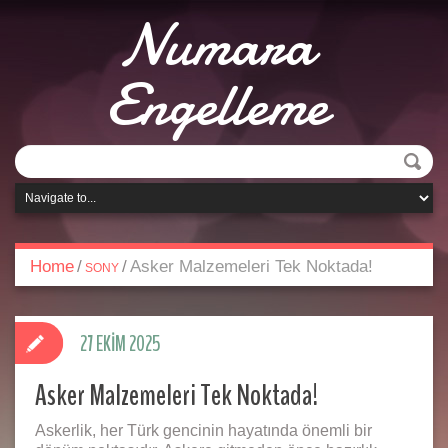
Numara
Engelleme
Home
/
/
Asker Malzemeleri Tek Noktada!
SONY
27 EKIM 2025
Asker Malzemeleri Tek Noktada!
Askerlik, her Türk gencinin hayatında önemli bir