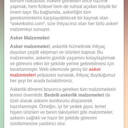
dönüm noktasıdır. Askere gitmeden önce hazırlık
yapmak, hem fiziksel hem de ruhsal açıdan büyük bir
önem taşır. Bu bağlamda, askerliğin tüm
gereksinimlerini karşılayabilecek bir kaynak olan
*askerkolisi.com*, size ihtiyacınız olan her türlü askeri
malzemeyi sunuyor.
Asker Malzemeleri
Asker malzemeleri
, askerlik hizmetinde ihtiyaç
duyulan çeşitli ekipman ve ürünleri kapsar. Bu
malzemeler, askerin günlük yaşamını kolaylaştırmak
ve görevini etkin bir şekilde yerine getirebilmesi için
tasarlanmıştır. Web sitemizde geniş bir
asker
malzemeleri
yelpazesi sunarak, ihtiyaç duyduğunuz
her şeyi bir arada bulabilirsiniz.
Askerlik dönemi boyunca gereken tüm malzemelerin
temini önemlidir.
Bedelli askerlik malzemeleri
de
özel olarak askerin konforunu düşünerek
hazırlanmıştır. Örneğin, iyi bir yedek giysi, temel
hijyen ürünleri ve besin takviyeleri gibi malzemeler,
askerin sağlıklı ve hazır bir şekilde görevini
sürdürmesine yardımcı olur.