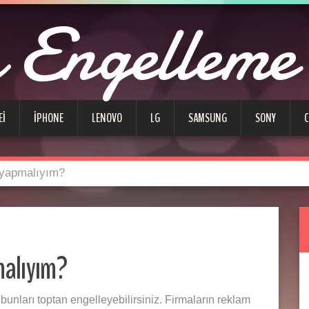
Engelleme
EI
IPHONE
LENOVO
LG
SAMSUNG
SONY
 yapmalıyım?
malıyım?
bunları toptan engelleyebilirsiniz. Firmaların reklam