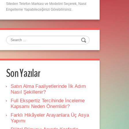
Siteden Telefon Markası ve Modelini Seçerek, Nasıl
Engelleme Yapabileceğinizi Görebilirsiniz.
Search
Son Yazılar
Satın Alma Faaliyetlerinde İlk Adım
Nasıl Şekillenir?
Full Ekspertiz Tercihinde İnceleme
Kapsamı Neden Önemlidir?
Farklı Hikâyeler Arayanlara Üç Asya
Yapımı