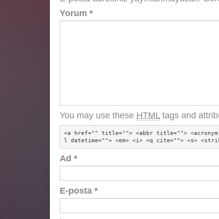
Yorum
*
You may use these
HTML
tags and attrib
<a href="" title=""> <abbr title=""> <acronym
l datetime=""> <em> <i> <q cite=""> <s> <stri
Ad
*
E-posta
*