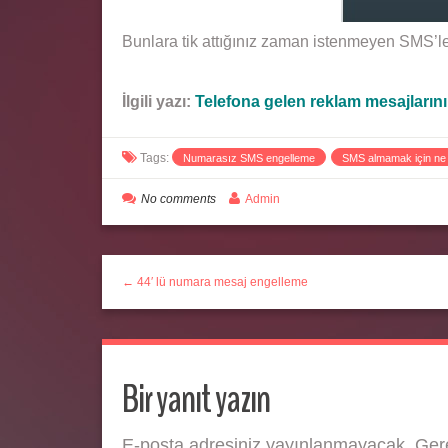
Bunlara tik attığınız zaman istenmeyen SMS’ler
İlgili yazı:
Telefona gelen reklam mesajların
Tags:
Numarasız SMS engelleme
SMS almamak için ne
No comments
Admin
← 44′ lü numara mesaj engelleme
Bir yanıt yazın
E-posta adresiniz yayınlanmayacak.
Gere