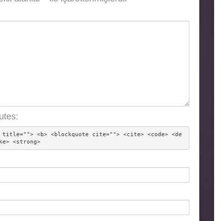
utes:
 title=""> <b> <blockquote cite=""> <cite> <code> <de
ke> <strong> 