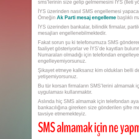
sms’lerinin size gelip gelmemesini İYS (İleti 
İYS üzerinden nasıl SMS engellemesi yapacağ
Örneğin
Ak Parti mesaj engelleme
başlıklı m
İYS üzerinden bankalar, bilindik firmalar, parti
mesajları engellenebilmektedir.
Fakat sorun şu ki telefonumuza SMS gönderen fi
faaliyet gösteriyorlar ve İYS’de kayıtları bulu
Numaraları olmadığı için telefondan engelley
engelleyemiyorsunuz.
Şikayet etmeye kalksanız kim oldukları belli d
yetişemiyorsunuz.
Bu tür korsan firmaların SMS’lerini almamak i
uygulaması kullanmaktır.
Aslında hiç SMS almamak için telefondan ayar 
bankacılığına girerken size gönderilen şifre m
tavsiye etmemekteyiz.
SMS almamak için ne yap