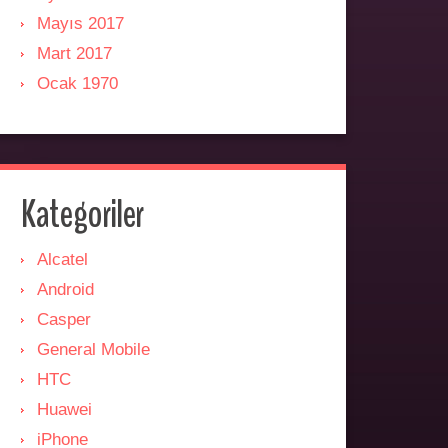
Mayıs 2017
Mart 2017
Ocak 1970
Kategoriler
Alcatel
Android
Casper
General Mobile
HTC
Huawei
iPhone