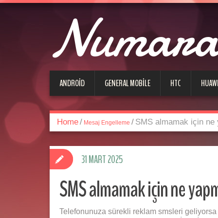
Numara 
ANDROID
GENERAL MOBILE
HTC
HUAW
Home
/
/
SMS almamak için ne
Mesaj Engelleme
31 MART 2025
SMS almamak için ne yap
Telefonunuza sürekli reklam smsleri geliyorsa 