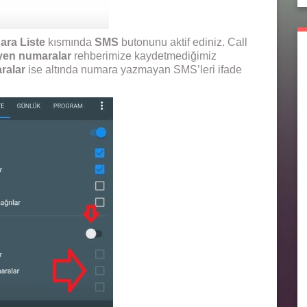
ara Liste
kısmında
SMS
butonunu aktif ediniz. Call
yen numaralar
rehberimize kaydetmediğimiz
ralar
ise altında numara yazmayan SMS’leri ifade