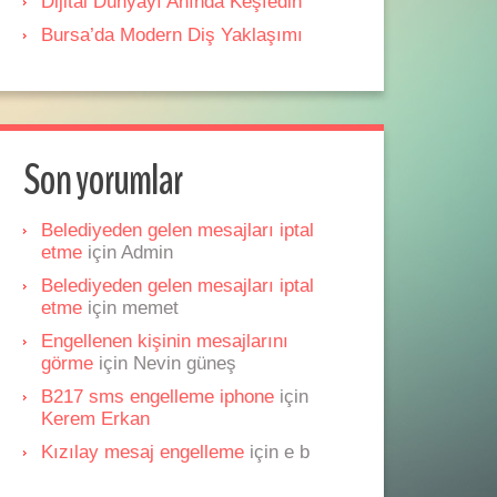
Dijital Dünyayı Anında Keşfedin
Bursa’da Modern Diş Yaklaşımı
Son yorumlar
Belediyeden gelen mesajları iptal
etme
için
Admin
Belediyeden gelen mesajları iptal
etme
için
memet
Engellenen kişinin mesajlarını
görme
için
Nevin güneş
B217 sms engelleme iphone
için
Kerem Erkan
Kızılay mesaj engelleme
için
e b