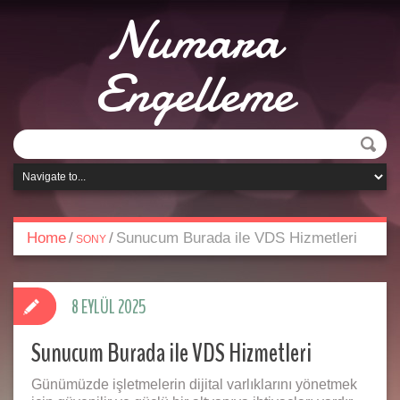
Numara
Engelleme
Home
/
/
Sunucum Burada ile VDS Hizmetleri
SONY
8 EYLÜL 2025
Sunucum Burada ile VDS Hizmetleri
Günümüzde işletmelerin dijital varlıklarını yönetmek