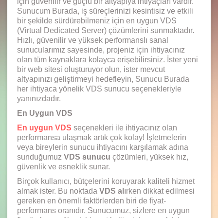
için güvenilir ve güçlü bir altyapıya ihtiyaçları vardır.
Sunucum Burada, iş süreçlerinizi kesintisiz ve etkili
bir şekilde sürdürebilmeniz için en uygun VDS
(Virtual Dedicated Server) çözümlerini sunmaktadır.
Hızlı, güvenilir ve yüksek performanslı sanal
sunucularımız sayesinde, projeniz için ihtiyacınız
olan tüm kaynaklara kolayca erişebilirsiniz. İster yeni
bir web sitesi oluşturuyor olun, ister mevcut
altyapınızı geliştirmeyi hedefleyin, Sunucu Burada
her ihtiyaca yönelik VDS sunucu seçenekleriyle
yanınızdadır.
En Uygun VDS
En uygun VDS
seçenekleri ile ihtiyacınız olan
performansa ulaşmak artık çok kolay! İşletmelerin
veya bireylerin sunucu ihtiyacını karşılamak adına
sunduğumuz
VDS sunucu
çözümleri, yüksek hız,
güvenlik ve esneklik sunar.
Birçok kullanıcı, bütçelerini koruyarak kaliteli hizmet
almak ister. Bu noktada
VDS al
ırken dikkat edilmesi
gereken en önemli faktörlerden biri de fiyat-
performans oranıdır. Sunucumuz, sizlere en uygun