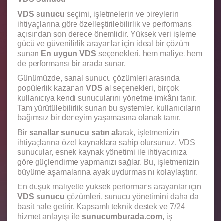
VDS sunucu
seçimi, işletmelerin ve bireylerin
ihtiyaçlarına göre özelleştirilebilirlik ve performans
açısından son derece önemlidir. Yüksek veri işleme
gücü ve güvenilirlik arayanlar için ideal bir çözüm
sunan
En uygun VDS
seçenekleri, hem maliyet hem
de performansı bir arada sunar.
Günümüzde, sanal sunucu çözümleri arasında
popülerlik kazanan
VDS al
seçenekleri, birçok
kullanıcıya kendi sunucularını yönetme imkânı tanır.
Tam yürütülebilirlik sunan bu systemler, kullanıcıların
bağımsız bir deneyim yaşamasına olanak tanır.
Bir
sanallar sunucu satın al
arak, işletmenizin
ihtiyaçlarına özel kaynaklara sahip olursunuz. VDS
sunucular, esnek kaynak yönetimi ile ihtiyacınıza
göre güçlendirme yapmanızı sağlar. Bu, işletmenizin
büyüme aşamalarına ayak uydurmasını kolaylaştırır.
En düşük maliyetle yüksek performans arayanlar için
VDS sunucu
çözümleri, sunucu yönetimini daha da
basit hale getirir. Kapsamlı teknik destek ve 7/24
hizmet anlayışı ile
sunucumburada.com
, iş