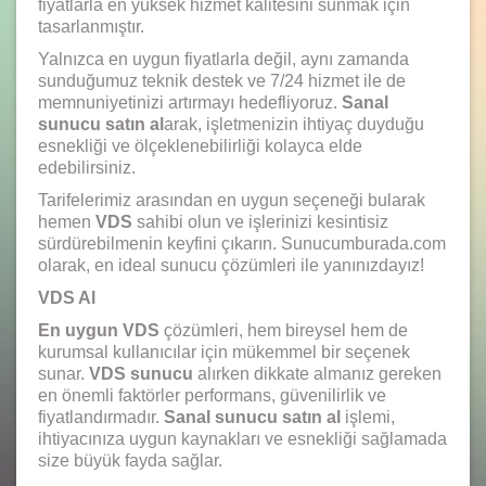
fiyatlarla en yüksek hizmet kalitesini sunmak için
tasarlanmıştır.
Yalnızca en uygun fiyatlarla değil, aynı zamanda
sunduğumuz teknik destek ve 7/24 hizmet ile de
memnuniyetinizi artırmayı hedefliyoruz.
Sanal
sunucu satın al
arak, işletmenizin ihtiyaç duyduğu
esnekliği ve ölçeklenebilirliği kolayca elde
edebilirsiniz.
Tarifelerimiz arasından en uygun seçeneği bularak
hemen
VDS
sahibi olun ve işlerinizi kesintisiz
sürdürebilmenin keyfini çıkarın. Sunucumburada.com
olarak, en ideal sunucu çözümleri ile yanınızdayız!
VDS Al
En uygun VDS
çözümleri, hem bireysel hem de
kurumsal kullanıcılar için mükemmel bir seçenek
sunar.
VDS sunucu
alırken dikkate almanız gereken
en önemli faktörler performans, güvenilirlik ve
fiyatlandırmadır.
Sanal sunucu satın al
işlemi,
ihtiyacınıza uygun kaynakları ve esnekliği sağlamada
size büyük fayda sağlar.