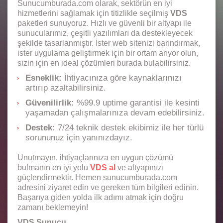
Sunucumburada.com olarak, sektörün en iyi
hizmetlerini sağlamak için titizlikle seçilmiş
VDS
paketleri sunuyoruz. Hızlı ve güvenli bir altyapı ile
sunucularımız, çeşitli yazılımları da destekleyecek
şekilde tasarlanmıştır. İster web sitenizi barındırmak,
ister uygulama geliştirmek için bir ortam arıyor olun,
sizin için en ideal çözümleri burada bulabilirsiniz.
Esneklik:
İhtiyacınıza göre kaynaklarınızı
artırıp azaltabilirsiniz.
Güvenilirlik:
%99.9 uptime garantisi ile kesinti
yaşamadan çalışmalarınıza devam edebilirsiniz.
Destek:
7/24 teknik destek ekibimiz ile her türlü
sorununuz için yanınızdayız.
Unutmayın, ihtiyaçlarınıza en uygun çözümü
bulmanın en iyi yolu
VDS al
ve altyapınızı
güçlendirmektir. Hemen sunucumburada.com
adresini ziyaret edin ve gereken tüm bilgileri edinin.
Başarıya giden yolda ilk adımı atmak için doğru
zamanı beklemeyin!
VDS Sunucu