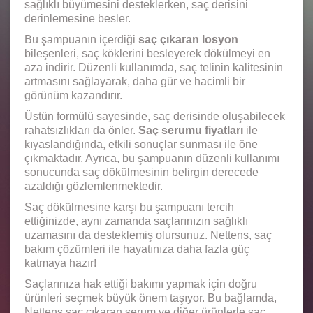
sağlıklı büyümesini desteklerken, saç derisini
derinlemesine besler.
Bu şampuanın içerdiği
saç çıkaran losyon
bileşenleri, saç köklerini besleyerek dökülmeyi en
aza indirir. Düzenli kullanımda, saç telinin kalitesinin
artmasını sağlayarak, daha gür ve hacimli bir
görünüm kazandırır.
Üstün formülü sayesinde, saç derisinde oluşabilecek
rahatsızlıkları da önler.
Saç serumu fiyatları
ile
kıyaslandığında, etkili sonuçlar sunması ile öne
çıkmaktadır. Ayrıca, bu şampuanın düzenli kullanımı
sonucunda saç dökülmesinin belirgin derecede
azaldığı gözlemlenmektedir.
Saç dökülmesine karşı bu şampuanı tercih
ettiğinizde, aynı zamanda saçlarınızın sağlıklı
uzamasını da desteklemiş olursunuz. Nettens, saç
bakım çözümleri ile hayatınıza daha fazla güç
katmaya hazır!
Saçlarınıza hak ettiği bakımı yapmak için doğru
ürünleri seçmek büyük önem taşıyor. Bu bağlamda,
Nettens saç çıkaran serum ve diğer ürünlerle saç