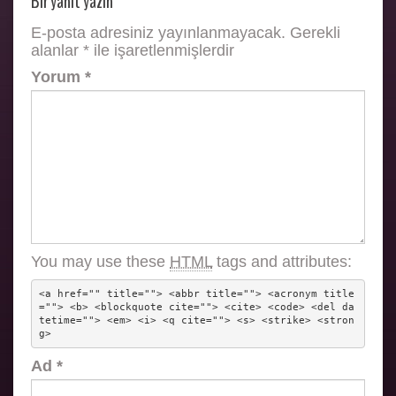
Bir yanıt yazın
E-posta adresiniz yayınlanmayacak.
Gerekli
alanlar
*
ile işaretlenmişlerdir
Yorum
*
You may use these
HTML
tags and attributes:
<a href="" title=""> <abbr title=""> <acronym title
=""> <b> <blockquote cite=""> <cite> <code> <del da
tetime=""> <em> <i> <q cite=""> <s> <strike> <stron
g> 
Ad
*