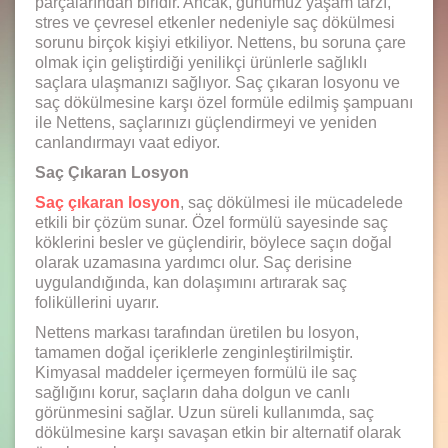
parçalarından biridir. Ancak, günümüz yaşam tarzı,
stres ve çevresel etkenler nedeniyle saç dökülmesi
sorunu birçok kişiyi etkiliyor. Nettens, bu soruna çare
olmak için geliştirdiği yenilikçi ürünlerle sağlıklı
saçlara ulaşmanızı sağlıyor. Saç çıkaran losyonu ve
saç dökülmesine karşı özel formüle edilmiş şampuanı
ile Nettens, saçlarınızı güçlendirmeyi ve yeniden
canlandırmayı vaat ediyor.
Saç Çıkaran Losyon
Saç çıkaran losyon
, saç dökülmesi ile mücadelede
etkili bir çözüm sunar. Özel formülü sayesinde saç
köklerini besler ve güçlendirir, böylece saçın doğal
olarak uzamasına yardımcı olur. Saç derisine
uygulandığında, kan dolaşımını artırarak saç
foliküllerini uyarır.
Nettens markası tarafından üretilen bu losyon,
tamamen doğal içeriklerle zenginleştirilmiştir.
Kimyasal maddeler içermeyen formülü ile saç
sağlığını korur, saçların daha dolgun ve canlı
görünmesini sağlar. Uzun süreli kullanımda, saç
dökülmesine karşı savaşan etkin bir alternatif olarak