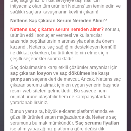
Saç sağlığınızı bir üst seviyeye taşımak için
ihtiyacınız olan tüm ürünleri Nettens’ten temin edin ve
sağlıklı saçlara kavuşmanın keyfini çıkarın!
Nettens Saç Çıkaran Serum Nereden Alınır?
Nettens saç çıkaran serum nereden alınır?
sorusu,
ürünün etkili sonuçlar vermesi ve kullanıcılar
arasında popülaritesinin artmasıyla daha da önem
kazandı. Nettens, saç sağlığını destekleyen formülü
ile dikkat çekerken, bu ürünleri temin etmek için
çeşitli seçenekler sunmaktadır.
Saç dökülmesine karşı etkili çözümler arayanlar için
saç çıkaran losyon
ve
saç dökülmesine karşı
şampuan
seçenekleri de mevcut. Ancak, Nettens saç
çıkaran serumu almak için en uygun yerlerin başında
resmi web siteleri gelmektedir. Bu sayede hem
orijinal ürüne ulaşabilir hem de kampanyalardan
yararlanabilirsiniz.
Bunun yanı sıra, büyük e-ticaret platformlarında ve
güzellik ürünleri satan mağazalarda da Nettens saç
serumunu bulmak mümkündür.
Saç serumu fiyatları
ise alım yapacağınız platforma göre değişiklik