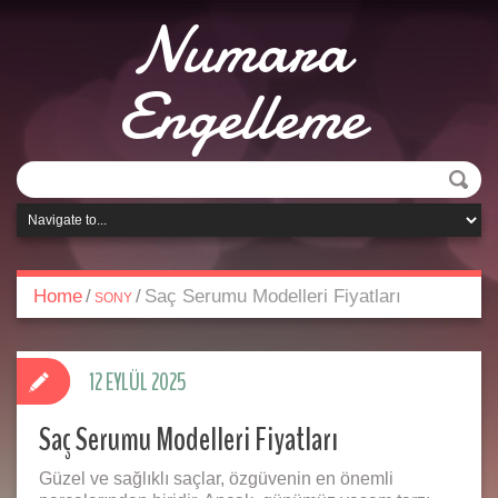
Numara
Engelleme
Home
/
/
Saç Serumu Modelleri Fiyatları
SONY
12 EYLÜL 2025
Saç Serumu Modelleri Fiyatları
Güzel ve sağlıklı saçlar, özgüvenin en önemli