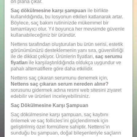
ön plana çıkar.
Saç dökülmesine karşı şampuan
ile birlikte
kullanıldığında, bu losyonun etkileri katlanarak artar.
Böylece, saç bakım rutininizde mükemmel bir
tamamlayıcı olur. Yıl boyunca her mevsimde güvenle
kullanabileceğiniz bir üründür.
Nettens tarafından oluşturulan bu ürün serisi, estetik
görünümünüzü desteklemenin yanı sıra, güvenilirliği
ile de dikkat çekiyor. Ürünlerin fiyatları,
saç serumu
fiyatları
ile karşılaştırıldığında oldukça uygundur ve
pahalı alternatiflere göre daha etkilidir.
Nettens saç çıkaran serumunu denemek için,
Nettens saç çıkaran serum nereden alınır?
sorusunu gidermek adına resmi web sitesini ziyaret
edebilir ve ürünleri inceleyebilirsiniz.
Saç Dökülmesine Karşı Şampuan
Saç dökülmesine karşı şampuan, saç kaybını
önlemek ve saç follicles’ini güçlendirmek için
geliştirilmiş özel formüllere sahiptir. Nettens’in
sunduğu bu şampuan, doğal bileşenleriyle saçların