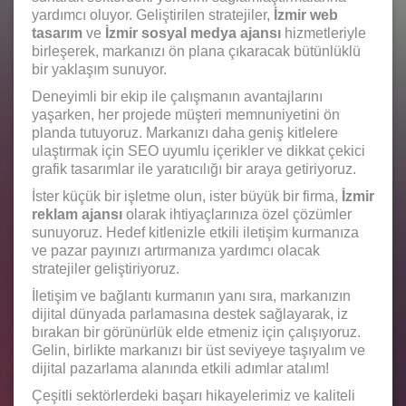
yardımcı oluyor. Geliştirilen stratejiler,
İzmir web
tasarım
ve
İzmir sosyal medya ajansı
hizmetleriyle
birleşerek, markanızı ön plana çıkaracak bütünlüklü
bir yaklaşım sunuyor.
Deneyimli bir ekip ile çalışmanın avantajlarını
yaşarken, her projede müşteri memnuniyetini ön
planda tutuyoruz. Markanızı daha geniş kitlelere
ulaştırmak için SEO uyumlu içerikler ve dikkat çekici
grafik tasarımlar ile yaratıcılığı bir araya getiriyoruz.
İster küçük bir işletme olun, ister büyük bir firma,
İzmir
reklam ajansı
olarak ihtiyaçlarınıza özel çözümler
sunuyoruz. Hedef kitlenizle etkili iletişim kurmanıza
ve pazar payınızı artırmanıza yardımcı olacak
stratejiler geliştiriyoruz.
İletişim ve bağlantı kurmanın yanı sıra, markanızın
dijital dünyada parlamasına destek sağlayarak, iz
bırakan bir görünürlük elde etmeniz için çalışıyoruz.
Gelin, birlikte markanızı bir üst seviyeye taşıyalım ve
dijital pazarlama alanında etkili adımlar atalım!
Çeşitli sektörlerdeki başarı hikayelerimiz ve kaliteli