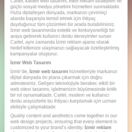
Cartel, kaliteli web tasarımı, etkili reklam stratejileri ve
güçlü sosyal medya yönetimi hizmetleri sunmaktadır.
Hızla dijitalleşen dünyada, markanızı çevrimiçi
alanda başarıyla temsil etmek için ihtiyaç
duyduğunuz tüm çözümleri bir arada bulabilirsiniz.
İzmir web tasarımında estetik ve fonksiyonelliği bir
araya getirerek kullanıcı dostu deneyimler sunan
Cartel, aynı zamanda İzmir reklam ajansı olarak
hedef kitlenize ulaşmanızı sağlayacak özelleştirilmiş
kampanyalar oluşturur.
İzmir Web Tasarım
İzmir’de,
İzmir web tasarım
hizmetleriyle markanızı
dijital dünyada ön plana çıkarmak için doğru
adrestesiniz. Gelişen teknolojiyle beraber, etkili bir
web sitesi tasarımı, işletmenizin büyümesinde kritik
bir rol oynamaktadır. Cartel, modern ve kullanıcı
dostu arayüzlerle bu ihtiyacı karşılamak için uzman
ekibiyle çalışmaktadır.
Quality content and aesthetics come together in our
web design projects, ensuring that every element is
customized to your brand’s identity.
İzmir reklam