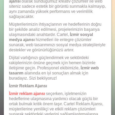
ajansı
olarak sunduğumuz kreativ çözümler ile web
siteniz sadece estetik bir görüntü sunmakla kalmayıp,
aynı zamanda yüksek performans ve verimlilik
sağlayacaktır.
Müşterilerimizin ihtiyaçlarının ve hedeflerinin doğru
bir şekilde analiz edilmesi, projelerimizin başarıya
ulaşmasındaki anahtardır. Cartel,
İzmir sosyal
medya ajansı
hizmetleri ile entegre çözümler
sunarak, web tasarımınızı sosyal medya stratejileriyle
destekler ve görünürlüğünüzü artırır.
Dijital varlığınızı güçlendirmek ve sektördeki
rakiplerinizin önüne geçmek için hemen bizimle
iletişime geçin. Profesyonel ekibimizle,
İzmir web
tasarım
alanında en iyi sonuçları almak için
buradayız. Sizi bekliyoruz!
İzmir Reklam Ajansı
İzmir reklam ajansı
seçerken, işletmenizin
hedeflerine ulaşmasına yardımcı olacak güçlü bir
ortak bulmak kritik önem taşır. Cartel Reklam Ajansı,
müşterilerine yenilikçi ve etkili reklam çözümleri
sunarak sektördeki yerlerini sağlamlaştırmalarına