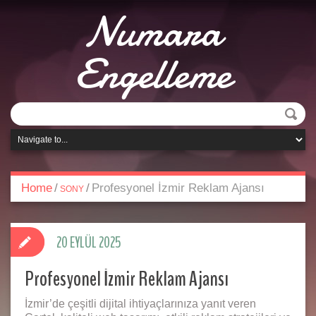
Numara
Engelleme
Home
/
/
Profesyonel İzmir Reklam Ajansı
SONY
20 EYLÜL 2025
Profesyonel İzmir Reklam Ajansı
İzmir’de çeşitli dijital ihtiyaçlarınıza yanıt veren