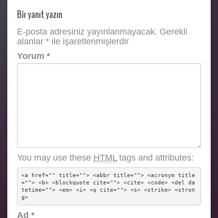
Bir yanıt yazın
E-posta adresiniz yayınlanmayacak.
Gerekli
alanlar
*
ile işaretlenmişlerdir
Yorum
*
You may use these
HTML
tags and attributes:
<a href="" title=""> <abbr title=""> <acronym title
=""> <b> <blockquote cite=""> <cite> <code> <del da
tetime=""> <em> <i> <q cite=""> <s> <strike> <stron
g> 
Ad
*