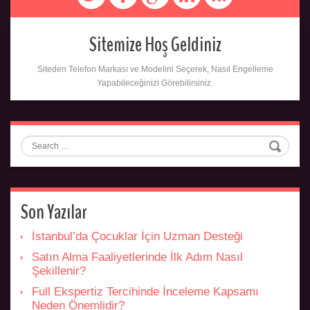
Sitemize Hoş Geldiniz
Siteden Telefon Markası ve Modelini Seçerek, Nasıl Engelleme
Yapabileceğinizi Görebilirsiniz.
Search
Son Yazılar
İstanbul’da Çocuklar İçin Uzman Desteği
Satın Alma Faaliyetlerinde İlk Adım Nasıl
Şekillenir?
Full Ekspertiz Tercihinde İnceleme Kapsamı
Neden Önemlidir?