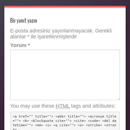
Bir yanıt yazın
E-posta adresiniz yayınlanmayacak.
Gerekli
alanlar
*
ile işaretlenmişlerdir
Yorum
*
You may use these
HTML
tags and attributes:
<a href="" title=""> <abbr title=""> <acronym title
=""> <b> <blockquote cite=""> <cite> <code> <del da
tetime=""> <em> <i> <q cite=""> <s> <strike> <stron
g> 