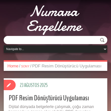
Numara
Engelleme
Home
/
/
PDF Resim Dönüştürücü Uygulaması
SONY
23 AĞUSTOS 2025
PDF Resim Dönüştürücü Uygulaması
Dijital dünyada belgelerle çalışmak, çoğu zaman