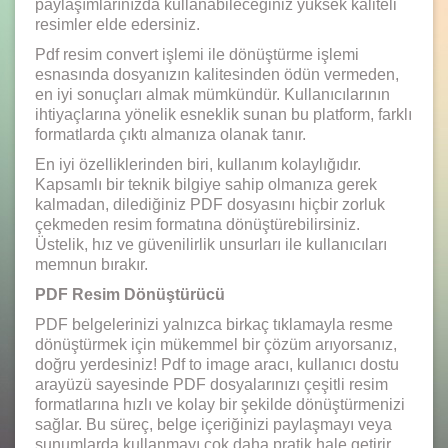
paylaşımlarınızda kullanabileceğiniz yüksek kaliteli
resimler elde edersiniz.
Pdf resim convert işlemi ile dönüştürme işlemi
esnasında dosyanızın kalitesinden ödün vermeden,
en iyi sonuçları almak mümkündür. Kullanıcılarının
ihtiyaçlarına yönelik esneklik sunan bu platform, farklı
formatlarda çıktı almanıza olanak tanır.
En iyi özelliklerinden biri, kullanım kolaylığıdır.
Kapsamlı bir teknik bilgiye sahip olmanıza gerek
kalmadan, dilediğiniz PDF dosyasını hiçbir zorluk
çekmeden resim formatına dönüştürebilirsiniz.
Üstelik, hız ve güvenilirlik unsurları ile kullanıcıları
memnun bırakır.
PDF Resim Dönüştürücü
PDF belgelerinizi yalnızca birkaç tıklamayla resme
dönüştürmek için mükemmel bir çözüm arıyorsanız,
doğru yerdesiniz! Pdf to image aracı, kullanıcı dostu
arayüzü sayesinde PDF dosyalarınızı çeşitli resim
formatlarına hızlı ve kolay bir şekilde dönüştürmenizi
sağlar. Bu süreç, belge içeriğinizi paylaşmayı veya
sunumlarda kullanmayı çok daha pratik hale getirir.