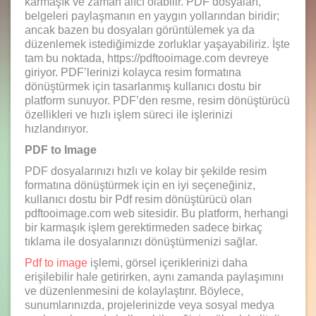
karmaşık ve zaman alıcı olabilir. PDF dosyaları,
belgeleri paylaşmanın en yaygın yollarından biridir;
ancak bazen bu dosyaları görüntülemek ya da
düzenlemek istediğimizde zorluklar yaşayabiliriz. İşte
tam bu noktada, https://pdftooimage.com devreye
giriyor. PDF’lerinizi kolayca resim formatına
dönüştürmek için tasarlanmış kullanıcı dostu bir
platform sunuyor. PDF’den resme, resim dönüştürücü
özellikleri ve hızlı işlem süreci ile işlerinizi
hızlandırıyor.
PDF to Image
PDF dosyalarınızı hızlı ve kolay bir şekilde resim
formatına dönüştürmek için en iyi seçeneğiniz,
kullanıcı dostu bir Pdf resim dönüştürücü olan
pdftooimage.com web sitesidir. Bu platform, herhangi
bir karmaşık işlem gerektirmeden sadece birkaç
tıklama ile dosyalarınızı dönüştürmenizi sağlar.
Pdf to image
işlemi, görsel içeriklerinizi daha
erişilebilir hale getirirken, aynı zamanda paylaşımını
ve düzenlenmesini de kolaylaştırır. Böylece,
sunumlarınızda, projelerinizde veya sosyal medya