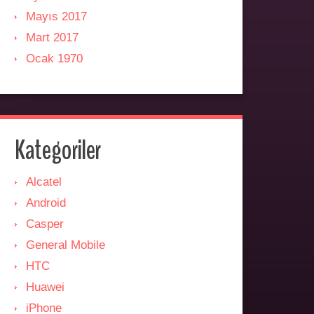
Mayıs 2017
Mart 2017
Ocak 1970
Kategoriler
Alcatel
Android
Casper
General Mobile
HTC
Huawei
iPhone