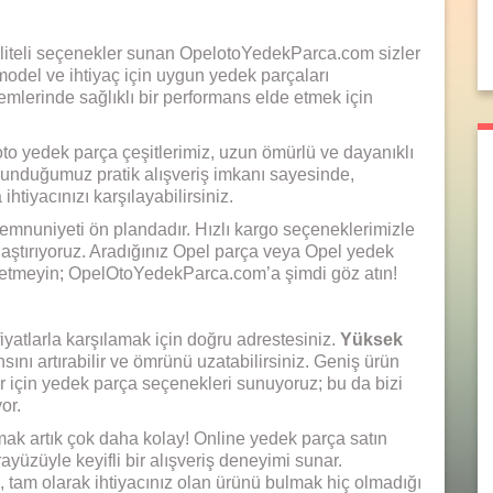
kaliteli seçenekler sunan OpelotoYedekParca.com sizler
model ve ihtiyaç için uygun yedek parçaları
emlerinde sağlıklı bir performans elde etmek için
 oto yedek parça çeşitlerimiz, uzun ömürlü ve dayanıklı
sunduğumuz pratik alışveriş imkanı sayesinde,
htiyacınızı karşılayabilirsiniz.
emnuniyeti ön plandadır. Hızlı kargo seçeneklerimizle
ulaştırıyoruz. Aradığınız Opel parça veya Opel yedek
ybetmeyin; OpelOtoYedekParca.com’a şimdi göz atın!
iyatlarla karşılamak için doğru adrestesiniz.
Yüksek
sını artırabilir ve ömrünü uzatabilirsiniz. Geniş ürün
 için yedek parça seçenekleri sunuyoruz; bu da bizi
or.
ak artık çok daha kolay! Online yedek parça satın
ayüzüyle keyifli bir alışveriş deneyimi sunar.
e, tam olarak ihtiyacınız olan ürünü bulmak hiç olmadığı