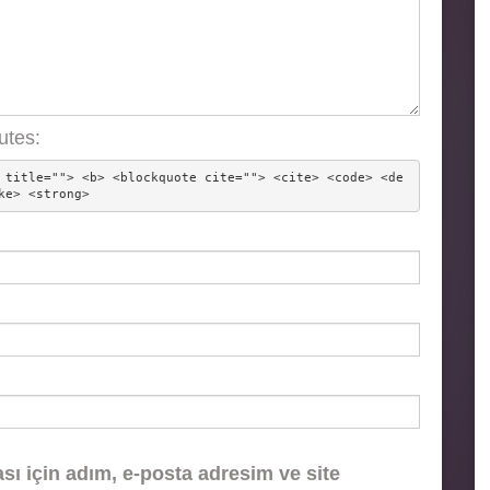
utes:
 title=""> <b> <blockquote cite=""> <cite> <code> <de
ke> <strong> 
ı için adım, e-posta adresim ve site