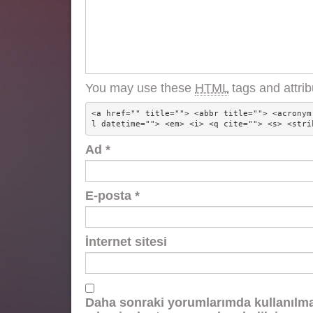
You may use these
HTML
tags and attrib
<a href="" title=""> <abbr title=""> <acronym
l datetime=""> <em> <i> <q cite=""> <s> <stri
Ad
*
E-posta
*
İnternet sitesi
Daha sonraki yorumlarımda kullanılmas