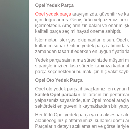
Opel Yedek Parça
Opel yedek parça
arayışınızda, güvenilir ve 
için doğru adres. Geniş ürün yelpazemiz, her 
içermektedir. Araçlarınızın bakım ve onarım işl
kaliteli parça seçimi hayati öneme sahiptir.
İster motor, ister şasi ekipmanları olsun, Opel
kullanım sunar. Online yedek parça alımında 
zamandan tasarruf ederken en uygun fiyatlarla i
Yedek parça satın alma sürecinizde müşteri m
siparişlerinizi en kısa sürede kapınıza kadar 
parça seçeneklerini bulmak için hiç vakit ka
Opel Oto Yedek Parça
Opel oto yedek parça ihtiyaçlarınızı en uygun f
kaliteli Opel parçaları
ile, aracınızın performan
yelpazemiz sayesinde, tüm Opel model araçlar
sektördeki en güvenilir kaynaklardan biri yapıy
Her türlü Opel yedek parça ya da aksesuar alm
alabileceğiniz platformumuz, kullanıcı dostu ar
Parçaların detaylı açıklamaları ve görselleriyl