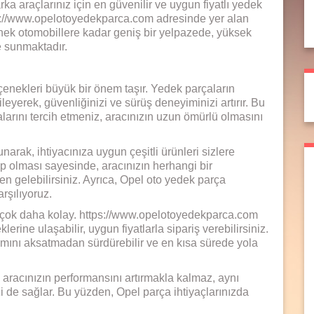
a araçlarınız için en güvenilir ve uygun fiyatlı yedek
ttps://www.opelotoyedekparca.com adresinde yer alan
nek otomobillere kadar geniş bir yelpazede, yüksek
re sunmaktadır.
eçenekleri büyük bir önem taşır. Yedek parçaların
leyerek, güvenliğinizi ve sürüş deneyiminizi artırır. Bu
alarını tercih etmeniz, aracınızın uzun ömürlü olmasını
narak, ihtiyacınıza uygun çeşitli ürünleri sizlere
hip olması sayesinde, aracınızın herhangi bir
n gelebilirsiniz. Ayrıca, Opel oto yedek parça
arşılıyoruz.
k çok daha kolay. https://www.opelotoyedekparca.com
rine ulaşabilir, uygun fiyatlarla sipariş verebilirsiniz.
kımını aksatmadan sürdürebilir ve en kısa sürede yola
 aracınızın performansını artırmakla kalmaz, aynı
de sağlar. Bu yüzden, Opel parça ihtiyaçlarınızda