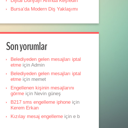
Dijital Dünyayı Anında Keşfedin
Bursa’da Modern Diş Yaklaşımı
Son yorumlar
Belediyeden gelen mesajları iptal
etme
için
Admin
Belediyeden gelen mesajları iptal
etme
için
memet
Engellenen kişinin mesajlarını
görme
için
Nevin güneş
B217 sms engelleme iphone
için
Kerem Erkan
Kızılay mesaj engelleme
için
e b