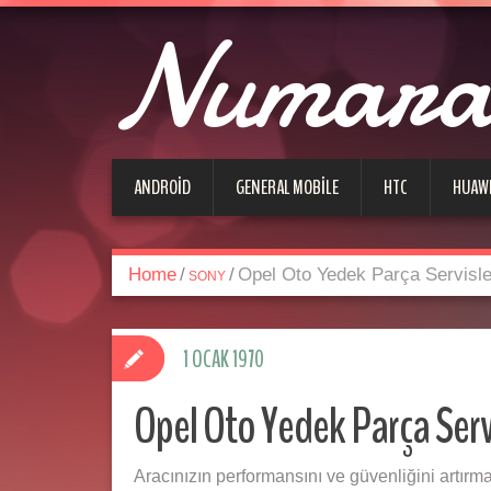
Numara 
ANDROID
GENERAL MOBILE
HTC
HUAW
Home
/
/
Opel Oto Yedek Parça Servisle
SONY
1 OCAK 1970
Opel Oto Yedek Parça Serv
Aracınızın performansını ve güvenliğini artırma