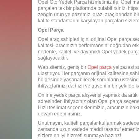
Opel Oto Yedek Parça hizmetimiz ile, Opel mark
parçaları tek bir platformda bulabilirsiniz. h
zengin ürün yelpazemiz, arazi araçlarından bi
kalite standartlarını karşılayan parçaları sizle
Opel Parça
Opel araç sahipleri için, orijinal Opel parça s
kalitesi, aracınızın performansını doğrudan etki
nedenle, kaliteli ve dayanıklı Opel yedek parç
sağlayacaktır.
Web sitemiz, geniş bir
Opel parça
yelpazesi su
ulaştırıyor. Her parçanın orijinal kalitesine sa
bölgesinde yaşanabilecek sorunların üstesinde
ihtiyaçlarınızı da hızlı ve güvenilir bir şekilde k
Online yedek parça alışverişi yapmak da artı
adresinden ihtiyacınız olan Opel parça seçenekle
Hızlı teslimat seçeneklerimizle, aracınızın ba
devam edebilirsiniz.
Unutmayın, kaliteli parçalar kullanmak sadece
zamanda uzun vadede maddi tasarruf etmenizi 
sizlere en iyi hizmeti sunmaya hazırız!