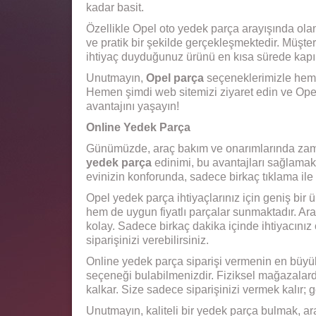
kadar basit.
Özellikle Opel oto yedek parça arayışında olan 
ve pratik bir şekilde gerçekleşmektedir. Müşte
ihtiyaç duyduğunuz ürünü en kısa sürede kapını
Unutmayın,
Opel parça
seçeneklerimizle hem
Hemen şimdi web sitemizi ziyaret edin ve Opel
avantajını yaşayın!
Online Yedek Parça
Günümüzde, araç bakım ve onarımlarında zaman
yedek parça
edinimi, bu avantajları sağlamak 
evinizin konforunda, sadece birkaç tıklama ile 
Opel yedek parça ihtiyaçlarınız için geniş bir 
hem de uygun fiyatlı parçalar sunmaktadır. Ar
kolay. Sadece birkaç dakika içinde ihtiyacınız
siparişinizi verebilirsiniz.
Online yedek parça siparişi vermenin en büyük a
seçeneği bulabilmenizdir. Fiziksel mağazalar
kalkar. Size sadece siparişinizi vermek kalır; ge
Unutmayın, kaliteli bir yedek parça bulmak, ara