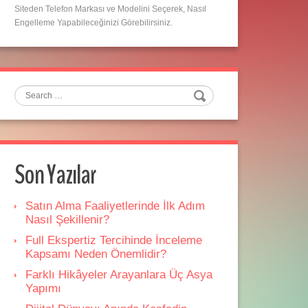
Siteden Telefon Markası ve Modelini Seçerek, Nasıl
Engelleme Yapabileceğinizi Görebilirsiniz.
Search
Son Yazılar
Satın Alma Faaliyetlerinde İlk Adım
Nasıl Şekillenir?
Full Ekspertiz Tercihinde İnceleme
Kapsamı Neden Önemlidir?
Farklı Hikâyeler Arayanlara Üç Asya
Yapımı