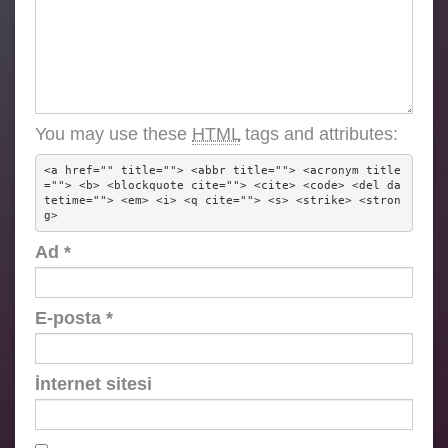
You may use these
HTML
tags and attributes:
<a href="" title=""> <abbr title=""> <acronym title
=""> <b> <blockquote cite=""> <cite> <code> <del da
tetime=""> <em> <i> <q cite=""> <s> <strike> <stron
g> 
Ad
*
E-posta
*
İnternet sitesi