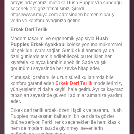
arayışındaysanız, mutlaka Hush Puppies’in sunduğu
seçeneklere göz atmalısınız. Şimdi
https://www.muya.com adresinden hemen sipariş
verin ve konforu ayağınıza getirin!
Erkek Deri Terlik
Modern tasarımı ve ergonomik yapısıyla
Hush
Puppies Erkek Ayakkabı
koleksiyonuna mükemmel
bir şekilde uyum sağlar. Günlük kullanımda ya da
özel günlerde tercih edilebilecek bu terlikler, her
kıyafetle kolayca kombinlenebilir. Sade ve şık
görünümü sayesinde her zevke hitap eder.
Yumuşak iç tabanı ile uzun süreli kullanımda bile
konforu garanti eden
Erkek Deri Terlik
modellerimiz,
yürüyüşlerinizi daha keyifli hale getirir. Ayrıca kaymaz
tabanları sayesinde güvenli adımlar atmanıza yardım
eder.
Erkek deri terliklerdeki özenli işçilik ve tasarım, Hush
Puppies markasının kalitesini bir kez daha gözler
önüne seriyor. Farklı renk seçenekleri ile hem klasik
hem de modern tarzda giyinmeyi sevenlerin