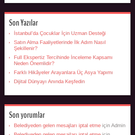
Son Yazılar
İstanbul’da Çocuklar İçin Uzman Desteği
Satın Alma Faaliyetlerinde İlk Adım Nasıl
Şekillenir?
Full Ekspertiz Tercihinde İnceleme Kapsamı
Neden Önemlidir?
Farklı Hikâyeler Arayanlara Üç Asya Yapımı
Dijital Dünyayı Anında Keşfedin
Son yorumlar
Belediyeden gelen mesajları iptal etme
için
Admin
Belediyeden gelen mesajları iptal etme
için