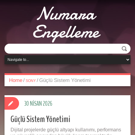
Numara
Engelleme
Home
/
/
Güçlü Sistem Yönetimi
SONY
30 NISAN 2026
Güçlü Sistem Yönetimi
Dijital projelerde güçlü altyapı kullanımı, performans