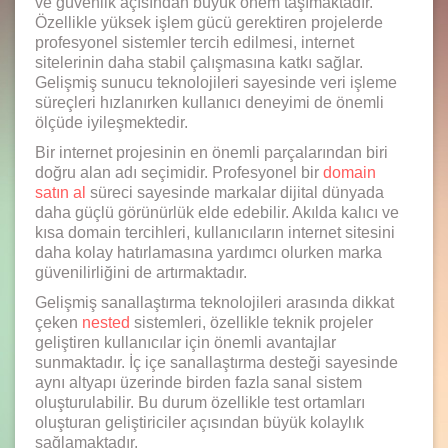
ve güvenlik açısından büyük önem taşımaktadır.
Özellikle yüksek işlem gücü gerektiren projelerde
profesyonel sistemler tercih edilmesi, internet
sitelerinin daha stabil çalışmasına katkı sağlar.
Gelişmiş sunucu teknolojileri sayesinde veri işleme
süreçleri hızlanırken kullanıcı deneyimi de önemli
ölçüde iyileşmektedir.
Bir internet projesinin en önemli parçalarından biri
doğru alan adı seçimidir. Profesyonel bir
domain
satın al
süreci sayesinde markalar dijital dünyada
daha güçlü görünürlük elde edebilir. Akılda kalıcı ve
kısa domain tercihleri, kullanıcıların internet sitesini
daha kolay hatırlamasına yardımcı olurken marka
güvenilirliğini de artırmaktadır.
Gelişmiş sanallaştırma teknolojileri arasında dikkat
çeken
nested
sistemleri, özellikle teknik projeler
geliştiren kullanıcılar için önemli avantajlar
sunmaktadır. İç içe sanallaştırma desteği sayesinde
aynı altyapı üzerinde birden fazla sanal sistem
oluşturulabilir. Bu durum özellikle test ortamları
oluşturan geliştiriciler açısından büyük kolaylık
sağlamaktadır.