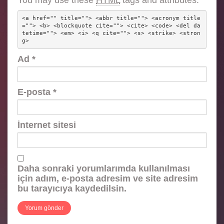
You may use these
HTML
tags and attributes:
<a href="" title=""> <abbr title=""> <acronym title
=""> <b> <blockquote cite=""> <cite> <code> <del da
tetime=""> <em> <i> <q cite=""> <s> <strike> <stron
g> 
Ad
*
E-posta
*
İnternet sitesi
Daha sonraki yorumlarımda kullanılması
için adım, e-posta adresim ve site adresim
bu tarayıcıya kaydedilsin.