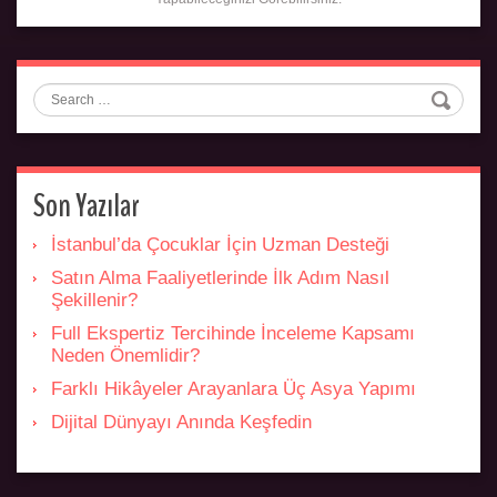
Search
Son Yazılar
İstanbul’da Çocuklar İçin Uzman Desteği
Satın Alma Faaliyetlerinde İlk Adım Nasıl
Şekillenir?
Full Ekspertiz Tercihinde İnceleme Kapsamı
Neden Önemlidir?
Farklı Hikâyeler Arayanlara Üç Asya Yapımı
Dijital Dünyayı Anında Keşfedin