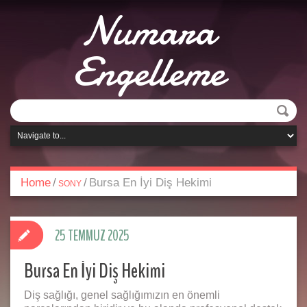
Numara
Engelleme
Home
/
/
Bursa En İyi Diş Hekimi
SONY
25 TEMMUZ 2025
Bursa En İyi Diş Hekimi
Diş sağlığı, genel sağlığımızın en önemli