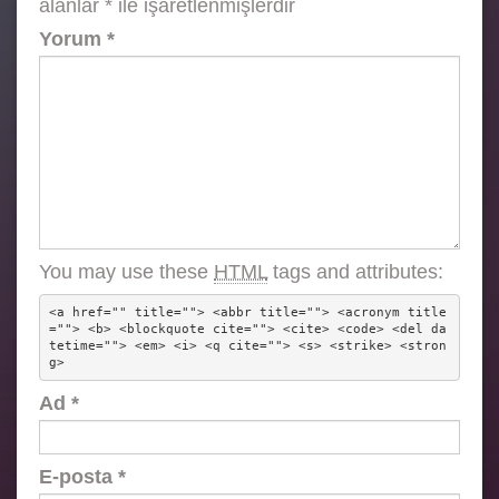
alanlar
*
ile işaretlenmişlerdir
Yorum
*
You may use these
HTML
tags and attributes:
<a href="" title=""> <abbr title=""> <acronym title
=""> <b> <blockquote cite=""> <cite> <code> <del da
tetime=""> <em> <i> <q cite=""> <s> <strike> <stron
g> 
Ad
*
E-posta
*