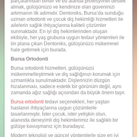
parçalarından biridir ve bu alanda profesyonel destek
almak, gülüşünüzü ve kendinize olan güveninizi
artırmanın ilk adımıdır. Dentoniks, Bursa’da sunduğu
uzman ortodonti ve çocuk diş hekimliği hizmetleri ile
ailelerin sağlık ihtiyaçlarına kaliteli çözümler
sunmaktadır. En iyi diş hekimlerinden oluşan
ekibiyle, her yaş grubuna uygun tedavi yöntemleri ile
ön plana çıkan Dentoniks, gülüşünüzü mükemmel
hale getirmek için burada.
Bursa Ortodonti
Bursa ortodonti hizmetleri, gülüşünüzü
mükemmelleştirmek ve diş sağlığınızı korumak için
uzmanlıkla sunulmaktadır. Dişlerinizin düzgün
hizalanması, sadece estetik bir görünüm değil, aynı
zamanda ağız sağlığı açısından da büyük önem taşır.
Bursa ortodonti
tedavi seçenekleri, her yaştan
hastanın ihtiyaçlarına uygun çözümlerle
tasarlanmıştır. İster çocuk, ister yetişkin olun,
alanında deneyimli diş hekimlerimiz ile sağlıklı bir
gülüşe kavuşmanız için buradayız.
Modern teknoloji ve güncel yöntemlerle size en iyi