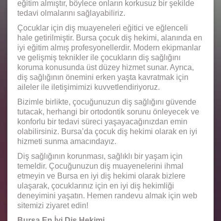
eğitim almıştır, böylece onların korkusuz bir şekilde
tedavi olmalarını sağlayabiliriz.
Çocuklar için diş muayeneleri eğitici ve eğlenceli
hale getirilmiştir. Bursa çocuk diş hekimi, alanında en
iyi eğitim almış profesyonellerdir. Modern ekipmanlar
ve gelişmiş teknikler ile çocukların diş sağlığını
koruma konusunda üst düzey hizmet sunar. Ayrıca,
diş sağlığının önemini erken yaşta kavratmak için
aileler ile iletişimimizi kuvvetlendiriyoruz.
Bizimle birlikte, çocuğunuzun diş sağlığını güvende
tutacak, herhangi bir ortodontik sorunu önleyecek ve
konforlu bir tedavi süreci yaşayacağınızdan emin
olabilirsiniz. Bursa’da çocuk diş hekimi olarak en iyi
hizmeti sunma amacındayız.
Diş sağlığının korunması, sağlıklı bir yaşam için
temeldir. Çocuğunuzun diş muayenelerini ihmal
etmeyin ve Bursa en iyi diş hekimi olarak bizlere
ulaşarak, çocuklarınız için en iyi diş hekimliği
deneyimini yaşatın. Hemen randevu almak için web
sitemizi ziyaret edin!
Bursa En İyi Diş Hekimi