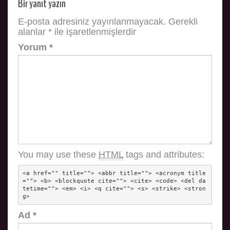
Bir yanıt yazın
E-posta adresiniz yayınlanmayacak.
Gerekli
alanlar
*
ile işaretlenmişlerdir
Yorum
*
You may use these
HTML
tags and attributes:
<a href="" title=""> <abbr title=""> <acronym title
=""> <b> <blockquote cite=""> <cite> <code> <del da
tetime=""> <em> <i> <q cite=""> <s> <strike> <stron
g> 
Ad
*