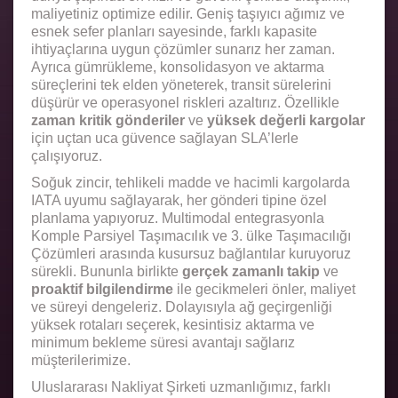
maliyetiniz optimize edilir. Geniş taşıyıcı ağımız ve
esnek sefer planları sayesinde, farklı kapasite
ihtiyaçlarına uygun çözümler sunarız her zaman.
Ayrıca gümrükleme, konsolidasyon ve aktarma
süreçlerini tek elden yöneterek, transit sürelerini
düşürür ve operasyonel riskleri azaltırız. Özellikle
zaman kritik gönderiler
ve
yüksek değerli kargolar
için uçtan uca güvence sağlayan SLA’lerle
çalışıyoruz.
Soğuk zincir, tehlikeli madde ve hacimli kargolarda
IATA uyumu sağlayarak, her gönderi tipine özel
planlama yapıyoruz. Multimodal entegrasyonla
Komple Parsiyel Taşımacılık ve 3. ülke Taşımacılığı
Çözümleri arasında kusursuz bağlantılar kuruyoruz
sürekli. Bununla birlikte
gerçek zamanlı takip
ve
proaktif bilgilendirme
ile gecikmeleri önler, maliyet
ve süreyi dengeleriz. Dolayısıyla ağ geçirgenliği
yüksek rotaları seçerek, kesintisiz aktarma ve
minimum bekleme süresi avantajı sağlarız
müşterilerimize.
Uluslararası Nakliyat Şirketi uzmanlığımız, farklı