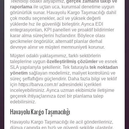
Teknoloji odaklı altyapımız,
gerçek zamanlı takip ve
raporlama
ile uçtan uca, kurumsal denetime uygun
görünürlük sunar. Havayolu Kargo Taşımacılığı dahil
çok modlu seçenekler, acil ve yüksek değerli
yüklerde hız ile güvenliği birleştirir. Ayrıca EDI
entegrasyonları, KPI panelleri ve proaktif bildirimler
karar alma süreçlerini hızlandırır. Böylece olası
gecikmeler öngörülür, alternatif planlar derhal
devreye alınır ve müşteri memnuniyeti korunur.
Müşteri odaklı yaklaşımımız, farklı sektörlerin
taleplerine uygun
özelleştirilmiş çözümler
ve esnek
SLA yapılarıyla şekillenir. Tek faturayla
tek noktadan
yönetim
sağlayan modelimiz, maliyet kontrolünü ve
süreç şeffaflığını güçlendirir. Daha fazla bilgi ve teklif
için https://barva.com.tr/ adresindeki içerikleri
inceleyebilirsiniz. Ayrıca uzman ekibimizle iletişime
geçerek ihtiyaçlarınıza özel bir planlama talep
edebilirsiniz.
Havayolu Kargo Taşımacılığı
Havayolu Kargo Taşımacılığı ile acil gönderileriniz,
dünya çapında en hızlı ve güvenli şekilde ulaştırılır,