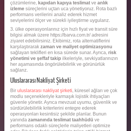
çözümlerine,
kapıdan kapıya teslimat
ve
anlık
izleme
süreçlerini uçtan uca yönetiyoruz. Rota bazlı
performans verilerini analiz ederek hizmet
seviyelerini ölçer ve sürekli iyileştirme uygularız.
3. ülke operasyonlarınız için hızlı fiyat ve transit süre
bilgisi almak üzere https://barva.com.tr/ adresini
ziyaret edebilirsiniz. Ekibimiz, rota alternatiflerini
karşılaştırarak
zaman ve maliyet optimizasyonu
sağlayan teklifleri en kısa sürede sunar. Ayrıca,
risk
yönetimi ve şeffaf takip
ilkeleriyle, sevkiyatlarınızın
her aşamasında öngörülebilirlik ve görünürlük
sağlarız.
Uluslararası Nakliyat Şirketi
Bir
uluslararası nakliyat şirketi
, küresel ağları ve çok
modlu seçenekleriyle karmaşık lojistik ihtiyaçları
güvenle yönetir. Ayrıca mevzuat uyumu, güvenlik ve
sürdürülebilirlik kriterlerini entegre ederek
operasyonları kesintisiz şekilde planlar. Bunun
yanında
zamanında teslimat taahhüdü
ve
performans odaklı süreçlerle maliyetleri optimize