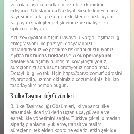
ve çoklu taşıma modlarını tek elden koordine
ediyoruz. Uluslararası Nakliyat Şirketi deneyimimiz
sayesinde farklı pazar gerekliliklerine hızla uyum
sağlayan stratejiler geliştiriyoruz ve maliyetleri
optimize ediyoruz.
Acil sevkiyatlarınız için Havayolu Kargo Taşımacılığı
entegrasyonu ile parsiyel dosyalarınızı
hızlandırıyoruz ve gecikme risklerini düşürüyoruz.
Ayrıca
tek temas noktası
ve
7/24 operasyonel
destek
yaklaşımıyla iletişimi kolaylaştırıyoruz,
süreçlerinizi sorunsuz ilerletiyoruz her adımda.
Detaylı bilgi ve teklif için https://barva.com.tr/ adresini
ziyaret edin, uzman ekibimizle çözümlerinizi birlikte
tasarlayalım hemen bugün.
3. ülke Taşımacılığı Çözümleri
3. ülke Taşımacılığı Çözümleri, iki yabancı ülke
arasındaki ticari yüklerin uçtan uca, güvenle ve
esneklikle yönetimini sağlar. Türkiye çıkışlı olmadan,
sipariş planlama, yükleme, transit ve teslim
süreçlerini tek elden koordine ederiz, etkin şekilde