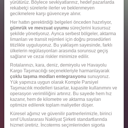
yürütürüz. Böylece sevkiyatlarınız, hedef pazarlarda
rekabetçi sürelerle ilerler ve beklenmeyen
gecikmelere karşı güvenceye alınır.
Her hattın gerektirdiği belgeleri önceden hazırlıyor,
gümrük ve mevzuat uyumu
süreçlerini kusursuz
şekilde yönetiyoruz. Ayrıca serbest bölgeler, aktarma
limanları ve transit rejimleri için doğru prosedürleri
titizlikle uyguluyoruz. Bu yaklaşım sayesinde, farklı
ülkelerin regülasyonları arasında sorunsuz geçiş
sağlanır ve cezai riskler minimize edilir.
Rotalarınızı, kara, deniz, demiryolu ve Havayolu
Kargo Taşımacılığı seçenekleriyle harmanlayarak
çoklu taşıma modları entegrasyonu
sunuyoruz.
Yük yapınıza uygun olarak Komple Parsiyel
Taşımacılık modelleri tasarlar, kapasite kullanımını ve
operasyon verimliliğini artırırız. Bu sayede hem hız
kazanır, hem de kilometre ve aktarma sayıları
optimize edilerek toplam maliyetler düşer.
Küresel ağımız ve güvenilir partnerlerimizle, birinci
sınıf Uluslararası Nakliyat Şirketi standartlarında
hizmet üretiriz. İncoterms seçimlerinden sigorta