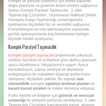
Komple ve parsiyel yükleriniz için esnek kapasite,
doğru planlama ve güvenilir teslim süreleri sağlıyoruz
daima. Komple Parsiyel Taşımacılık , 3. ülke
Taşımacılığı Çözümleri , Uluslararası Nakliyat Şirketi ,
Havayolu Kargo Taşımacılığı uzmanlığımızla
işletmenize ölçülebilir hız ve verimlilik sağlıyoruz.
Konsolidasyon ve rota optimizasyonu sayesinde
günlük operasyonlarda boş kilometreleri belirgin
biçimde sürekli azaltıyoruz.
Komple Parsiyel Taşımacılık
Komple parsiyel taşımacılık
projelerinde yükünüzü
sınıfına, hacmine ve aciliyetine göre akıllıca planlıyor,
ayrıca ölçekliyoruz, ihtiyaçlarınıza uygun. Ayrıca
konsolidasyon, çapraz sevkiyat ve depolama
entegrasyonu ile maliyetleri düşürüp teslim hızını
artırıyoruz, ölçülebilir şekilde. Bu sayede
tam
izlenebilirlik
sunuyor,
optimize teslimat planları
ve
kararlı transit süreleri
ile riskleri minimize ediyoruz.
Farklı rejimler ve bölgeler için
gümrük ve mevzuat
uzmanlığı
ile süreçleri pürüzsüz yönetiyoruz. 3. ülke
Taşımacılığı Çözümleri kapsamında transit, aktarma