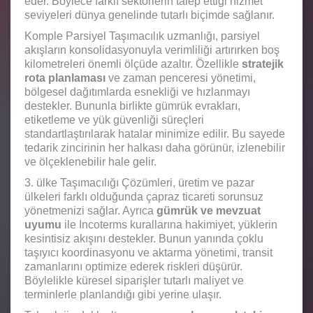
eder. Böylece farklı sektörlerin talep ettiği hizmet
seviyeleri dünya genelinde tutarlı biçimde sağlanır.
Komple Parsiyel Taşımacılık uzmanlığı, parsiyel
akışların konsolidasyonuyla verimliliği artırırken boş
kilometreleri önemli ölçüde azaltır. Özellikle
stratejik
rota planlaması
ve zaman penceresi yönetimi,
bölgesel dağıtımlarda esnekliği ve hızlanmayı
destekler. Bununla birlikte gümrük evrakları,
etiketleme ve yük güvenliği süreçleri
standartlaştırılarak hatalar minimize edilir. Bu sayede
tedarik zincirinin her halkası daha görünür, izlenebilir
ve ölçeklenebilir hale gelir.
3. ülke Taşımacılığı Çözümleri, üretim ve pazar
ülkeleri farklı olduğunda çapraz ticareti sorunsuz
yönetmenizi sağlar. Ayrıca
gümrük ve mevzuat
uyumu
ile Incoterms kurallarına hakimiyet, yüklerin
kesintisiz akışını destekler. Bunun yanında çoklu
taşıyıcı koordinasyonu ve aktarma yönetimi, transit
zamanlarını optimize ederek riskleri düşürür.
Böylelikle küresel siparişler tutarlı maliyet ve
terminlerle planlandığı gibi yerine ulaşır.