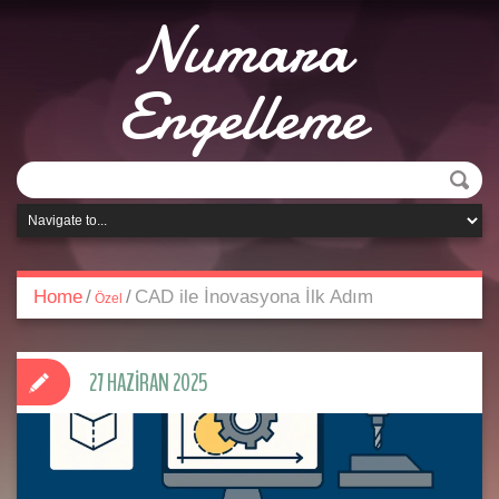
Numara
Engelleme
Home
/
/
CAD ile İnovasyona İlk Adım
Özel
27 HAZIRAN 2025