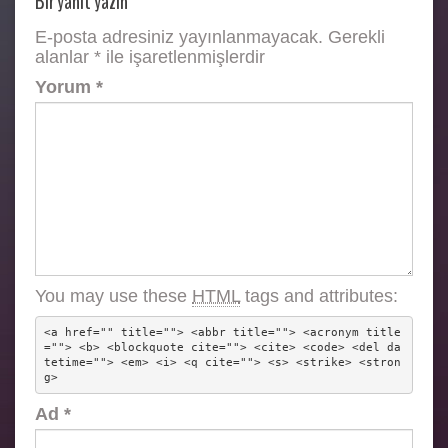
Bir yanıt yazın
E-posta adresiniz yayınlanmayacak.
Gerekli
alanlar
*
ile işaretlenmişlerdir
Yorum
*
You may use these
HTML
tags and attributes:
<a href="" title=""> <abbr title=""> <acronym title
=""> <b> <blockquote cite=""> <cite> <code> <del da
tetime=""> <em> <i> <q cite=""> <s> <strike> <stron
g> 
Ad
*