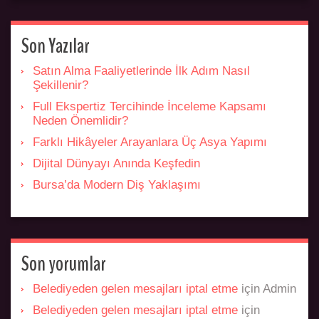
Son Yazılar
Satın Alma Faaliyetlerinde İlk Adım Nasıl
Şekillenir?
Full Ekspertiz Tercihinde İnceleme Kapsamı
Neden Önemlidir?
Farklı Hikâyeler Arayanlara Üç Asya Yapımı
Dijital Dünyayı Anında Keşfedin
Bursa’da Modern Diş Yaklaşımı
Son yorumlar
Belediyeden gelen mesajları iptal etme
için
Admin
Belediyeden gelen mesajları iptal etme
için