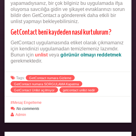
yapamadıysanız, bir çok bilginiz bu uygulamada ifşa
oluyorsa savcılığa gidin ve şikayet evraklarınızı sorun
bildir den GetContact a göndererek daha etkili bir
unlist yapmayı bekleyebilirsiniz.
GetContact beni kaydeden nasıl kurtulurum?
GetContact uygulamasında etiket olarak çıkmamanız
için kendinizi uygulamadan temizlemeniz lazımdır.
Bunun için
unlist
veya
görünür olmayı reddetmek
gerekmektedir.
Tags:
GetContact numara Gizleme
GetContact numara SORGULAMA Kapatma
GetContact Unlist açılmıyor
getcontact unlist nedir
Mesaj Engelleme
No comments
Admin