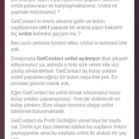
unlist palavraları ile karşılaşmaktasınız. Unlist mi
yapmak istiyorsunuz ?
GetContact ın resmi sitesine gidin ve bütün
sayfalarında
ctrl f
yaparak bir arama yapın bakalım
hiç
unlist
kelimesi geçiyor mu ?
Ben sizin yerinize kontrol ettim. Unlist in kelimesi bile
yok.
Dolayısıyla
GetContact unlist açılmıyor
diye şikayet
ediyorsunuz ya, aslında o linki size veren site sizi
yanlış yönlendiriyor. GetContact da kolay yoldan
unlist yapabileceğiniz bir buton veya link yok. En
azından güncel olarak yok.
Eğer GetContact da unlist olmak istiyorsanız bunu
kolay yoldan yapamazsınız. Yine de olabilecek en
kolay yöntem, Bize ulaşın kısmına ulaşıp unlist
talebinde bulunmaktadır.
GetContact da Profil Gizliliğini yönet diye bir sayfa
var. Unlist için bazı internet siteleri bu sayfanın linkini
paylaşıyorlar ama bu sayfada unlist ile alakalı bir şey