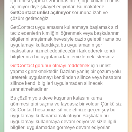
için unlist yapmak zorundasınız. Çoğu kullanıcı unlist
açılmıyor diye şikayet ediyorlar. Bu makalede
GetContact unlist açılmıyor
sorununa izah ve
çözüm getireceğiz.
GetContact uygulamasını kullanmaya başlamak sizi
taciz edenlerin kimliğini öğrenmek veya başkalarının
bilgilerini araştırmak hevesiyle cazip gelebilir ama bu
uygulamayı kullandıkça bu uygulamanın şer
maksatlara hizmet edebileceğini fark ederek kendi
bilgilerinizi bu uygulamadan temizlemek istersiniz.
GetContact görünür olmayı reddetmek
için unlist
yapmak gerekmektedir. Bazıları yanlış bir çözüm yolu
üreterek uygulamayı kendinden silince veya hesabını
silince kendi bilgileri uygulamadan silinecek
zannetmektedirler.
Bu çözüm yolu deve kuşunun kafasını kuma
gömmesi gibi saçma ve faydasız bir yoldur. Çünkü siz
GetContact hesabınızı silince elinize geçen şey bu
uygulamayı kullanamamak oluyor. Başkaları bu
uygulamayı kullanmaya devam ediyor ve sizle ilgili
bilgileri uygulamadan görmeye devam ediyorlar.