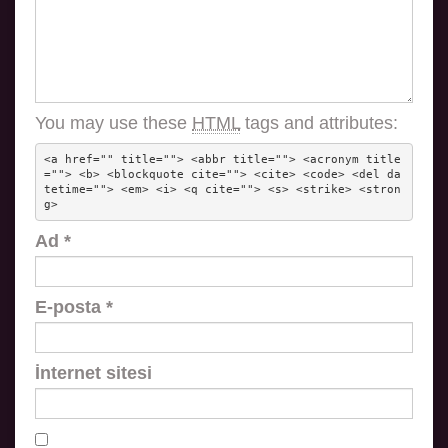
You may use these
HTML
tags and attributes:
<a href="" title=""> <abbr title=""> <acronym title
=""> <b> <blockquote cite=""> <cite> <code> <del da
tetime=""> <em> <i> <q cite=""> <s> <strike> <stron
g> 
Ad
*
E-posta
*
İnternet sitesi