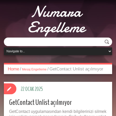
Numara
Engelleme
Home
/
/
GetContact Unlist açılmıyor
Mesaj Engelleme
22 OCAK 2025
GetContact Unlist açılmıyor
GetContact uygulamasından kendi bilgilerinizi silmek