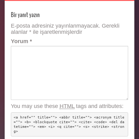
Bir yanıt yazın
E-posta adresiniz yayınlanmayacak.
Gerekli
alanlar
*
ile işaretlenmişlerdir
Yorum
*
You may use these
HTML
tags and attributes:
<a href="" title=""> <abbr title=""> <acronym title
=""> <b> <blockquote cite=""> <cite> <code> <del da
tetime=""> <em> <i> <q cite=""> <s> <strike> <stron
g> 