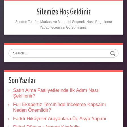
Sitemize Hoş Geldiniz
Siteden Telefon Markası ve Modelini Seçerek, Nasıl Engelleme
Yapabileceğinizi Görebilirsiniz.
Search
Son Yazılar
Satın Alma Faaliyetlerinde İlk Adım Nasıl
Şekillenir?
Full Ekspertiz Tercihinde İnceleme Kapsamı
Neden Önemlidir?
Farklı Hikâyeler Arayanlara Üç Asya Yapımı