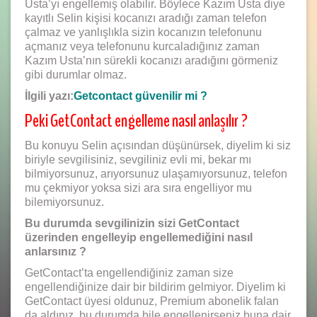
Usta’yı engellemiş olabilir. Böylece Kazım Usta diye
kayıtlı Selin kişisi kocanızı aradığı zaman telefon
çalmaz ve yanlışlıkla sizin kocanızın telefonunu
açmanız veya telefonunu kurcaladığınız zaman
Kazım Usta’nın sürekli kocanızı aradığını görmeniz
gibi durumlar olmaz.
İlgili yazı:
Getcontact güvenilir mi ?
Peki GetContact engelleme nasıl anlaşılır ?
Bu konuyu Selin açısından düşünürsek, diyelim ki siz
biriyle sevgilisiniz, sevgiliniz evli mi, bekar mı
bilmiyorsunuz, arıyorsunuz ulaşamıyorsunuz, telefon
mu çekmiyor yoksa sizi ara sıra engelliyor mu
bilemiyorsunuz.
Bu durumda sevgilinizin sizi GetContact
üzerinden engelleyip engellemediğini nasıl
anlarsınız ?
GetContact’ta engellendiğiniz zaman size
engellendiğinize dair bir bildirim gelmiyor. Diyelim ki
GetContact üyesi oldunuz, Premium abonelik falan
da aldınız, bu durumda bile engellenirseniz buna dair