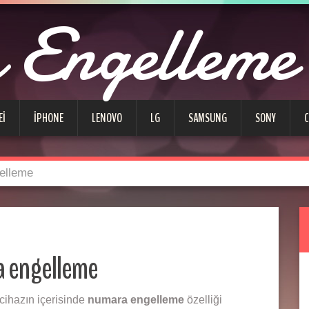
Engelleme
EI
IPHONE
LENOVO
LG
SAMSUNG
SONY
elleme
a engelleme
cihazın içerisinde
numara engelleme
özelliği