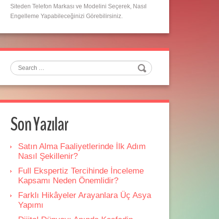
Siteden Telefon Markası ve Modelini Seçerek, Nasıl
Engelleme Yapabileceğinizi Görebilirsiniz.
Search
Son Yazılar
Satın Alma Faaliyetlerinde İlk Adım
Nasıl Şekillenir?
Full Ekspertiz Tercihinde İnceleme
Kapsamı Neden Önemlidir?
Farklı Hikâyeler Arayanlara Üç Asya
Yapımı