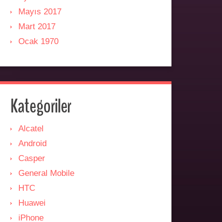
Mayıs 2017
Mart 2017
Ocak 1970
Kategoriler
Alcatel
Android
Casper
General Mobile
HTC
Huawei
iPhone