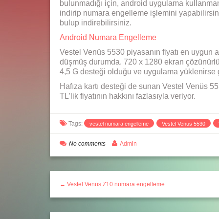
bulunmadığı için, android uygulama kullanman
indirip numara engelleme işlemini yapabilirsin
bulup indirebilirsiniz.
Android Numara Engelleme
Vestel Venüs 5530 piyasanın fiyatı en uygun akı
düşmüş durumda. 720 x 1280 ekran çözünürlüğü
4,5 G desteği olduğu ve uygulama yüklenirse 
Hafıza kartı desteği de sunan Vestel Venüs 553
TL’lik fiyatının hakkını fazlasıyla veriyor.
Tags:
vestel numara engelleme
Vestel Venüs 5530
No comments
Admin
← Vestel Venus Z10 numara engelleme