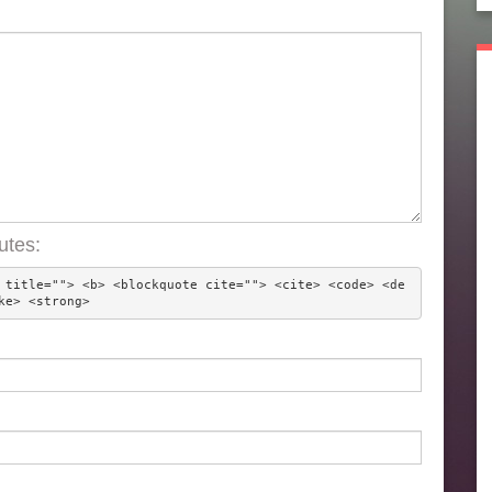
utes:
 title=""> <b> <blockquote cite=""> <cite> <code> <de
ke> <strong> 