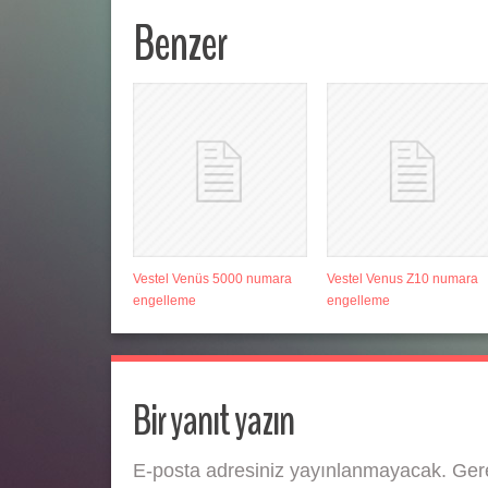
Benzer
Vestel Venüs 5000 numara
Vestel Venus Z10 numara
engelleme
engelleme
Bir yanıt yazın
E-posta adresiniz yayınlanmayacak.
Gere