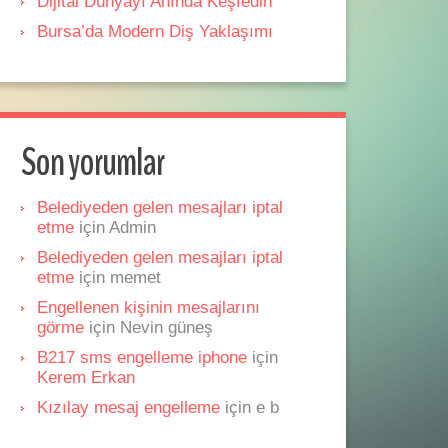
Dijital Dünyayı Anında Keşfedin
Bursa’da Modern Diş Yaklaşımı
Son yorumlar
Belediyeden gelen mesajları iptal
etme
için
Admin
Belediyeden gelen mesajları iptal
etme
için
memet
Engellenen kişinin mesajlarını
görme
için
Nevin güneş
B217 sms engelleme iphone
için
Kerem Erkan
Kızılay mesaj engelleme
için
e b