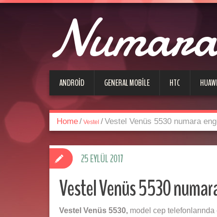
Numara 
ANDROID
GENERAL MOBILE
HTC
HUAW
Home
/
/
Vestel Venüs 5530 numara eng
Vestel
25 EYLÜL 2017
Vestel Venüs 5530 numar
Vestel Venüs 5530,
model cep telefonlarında 