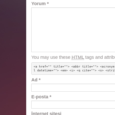
Yorum
*
You may use these
HTML
tags and attrib
<a href="" title=""> <abbr title=""> <acronym
l datetime=""> <em> <i> <q cite=""> <s> <stri
Ad
*
E-posta
*
İnternet sitesi