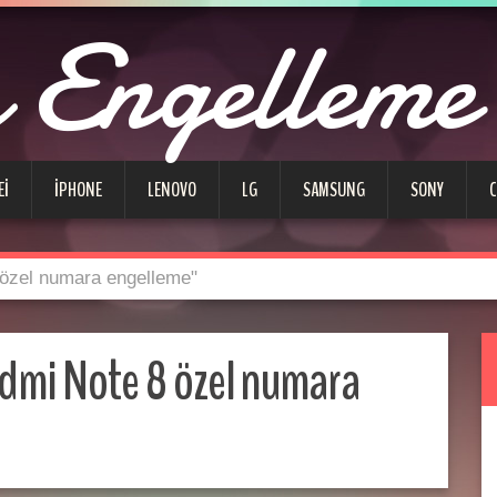
Engelleme
EI
IPHONE
LENOVO
LG
SAMSUNG
SONY
 özel numara engelleme"
dmi Note 8 özel numara