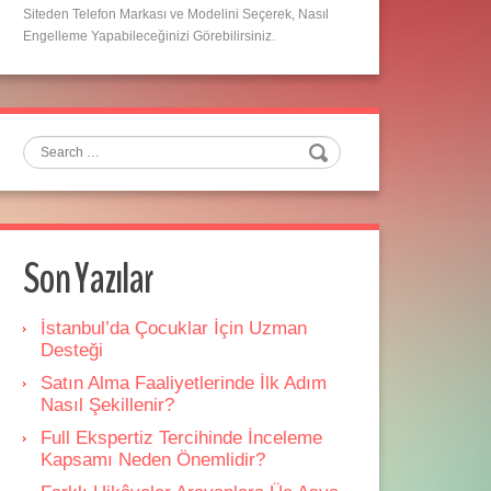
Siteden Telefon Markası ve Modelini Seçerek, Nasıl
Engelleme Yapabileceğinizi Görebilirsiniz.
Search
Son Yazılar
İstanbul’da Çocuklar İçin Uzman
Desteği
Satın Alma Faaliyetlerinde İlk Adım
Nasıl Şekillenir?
Full Ekspertiz Tercihinde İnceleme
Kapsamı Neden Önemlidir?