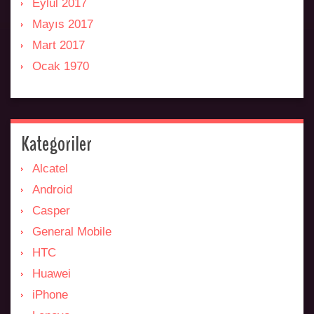
Eylül 2017
Mayıs 2017
Mart 2017
Ocak 1970
Kategoriler
Alcatel
Android
Casper
General Mobile
HTC
Huawei
iPhone