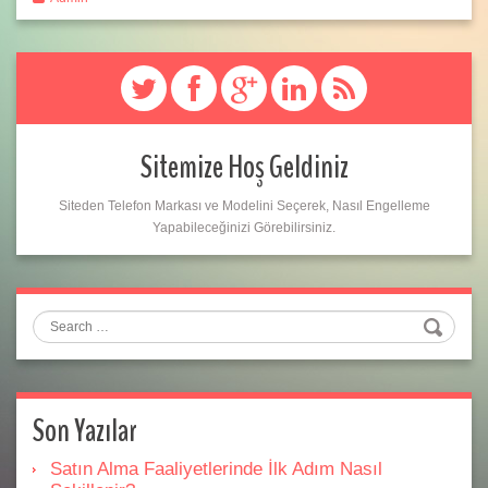
Sitemize Hoş Geldiniz
Siteden Telefon Markası ve Modelini Seçerek, Nasıl Engelleme
Yapabileceğinizi Görebilirsiniz.
Search
Son Yazılar
Satın Alma Faaliyetlerinde İlk Adım Nasıl