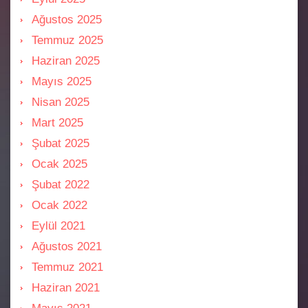
Ağustos 2025
Temmuz 2025
Haziran 2025
Mayıs 2025
Nisan 2025
Mart 2025
Şubat 2025
Ocak 2025
Şubat 2022
Ocak 2022
Eylül 2021
Ağustos 2021
Temmuz 2021
Haziran 2021