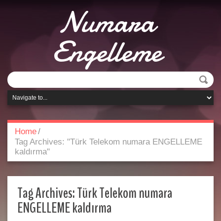
Numara
Engelleme
Home
/
Tag Archives: "Türk Telekom numara ENGELLEME
kaldırma"
Tag Archives:
Türk Telekom numara
ENGELLEME kaldırma