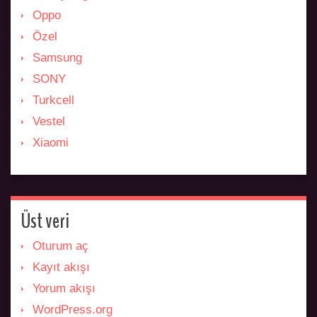
Oppo
Özel
Samsung
SONY
Turkcell
Vestel
Xiaomi
Üst veri
Oturum aç
Kayıt akışı
Yorum akışı
WordPress.org