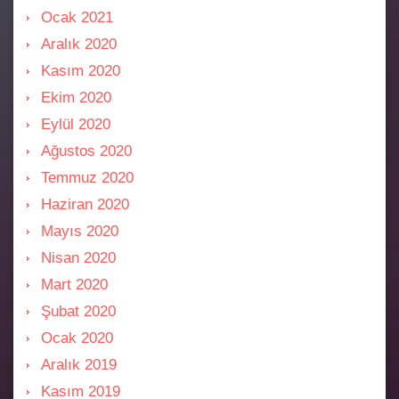
Ocak 2021
Aralık 2020
Kasım 2020
Ekim 2020
Eylül 2020
Ağustos 2020
Temmuz 2020
Haziran 2020
Mayıs 2020
Nisan 2020
Mart 2020
Şubat 2020
Ocak 2020
Aralık 2019
Kasım 2019