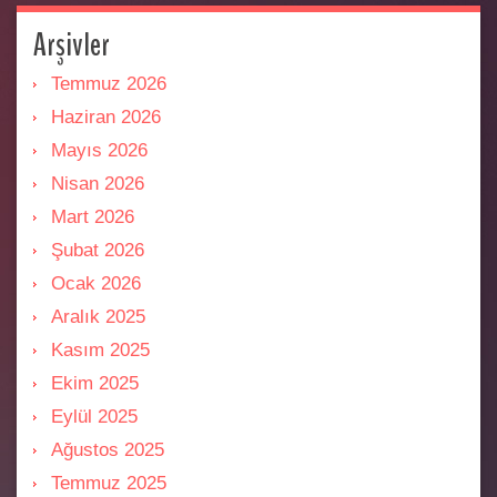
Arşivler
Temmuz 2026
Haziran 2026
Mayıs 2026
Nisan 2026
Mart 2026
Şubat 2026
Ocak 2026
Aralık 2025
Kasım 2025
Ekim 2025
Eylül 2025
Ağustos 2025
Temmuz 2025