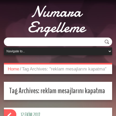
Numara
Engelleme
Home
/
Tag Archives: "reklam mesajlarını kapatma"
Tag Archives:
reklam mesajlarını kapatma
12 EKIM 2017