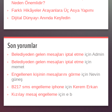
Neden Önemlidir?
Farklı Hikâyeler Arayanlara Üç Asya Yapımı
Dijital Dünyayı Anında Keşfedin
Son yorumlar
Belediyeden gelen mesajları iptal etme
için
Admin
Belediyeden gelen mesajları iptal etme
için
memet
Engellenen kişinin mesajlarını görme
için
Nevin
güneş
B217 sms engelleme iphone
için
Kerem Erkan
Kızılay mesaj engelleme
için
e b