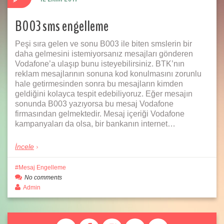
B003 sms engelleme
Peşi sıra gelen ve sonu B003 ile biten smslerin bir
daha gelmesini istemiyorsanız mesajları gönderen
Vodafone’a ulaşıp bunu isteyebilirsiniz. BTK’nın
reklam mesajlarının sonuna kod konulmasını zorunlu
hale getirmesinden sonra bu mesajların kimden
geldiğini kolayca tespit edebiliyoruz. Eğer mesajın
sonunda B003 yazıyorsa bu mesaj Vodafone
firmasından gelmektedir. Mesaj içeriği Vodafone
kampanyaları da olsa, bir bankanın internet…
İncele
Mesaj Engelleme
No comments
Admin