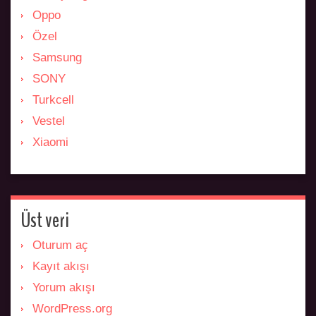
Oppo
Özel
Samsung
SONY
Turkcell
Vestel
Xiaomi
Üst veri
Oturum aç
Kayıt akışı
Yorum akışı
WordPress.org