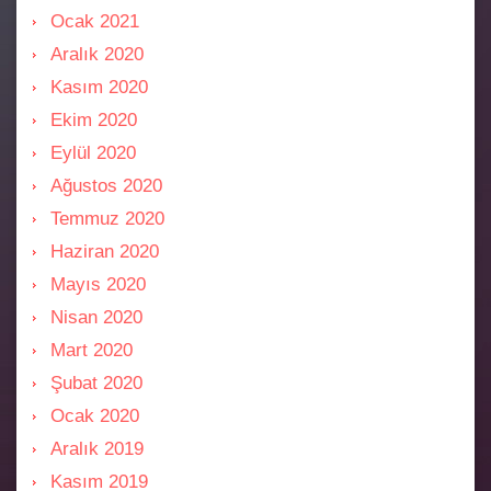
Ocak 2021
Aralık 2020
Kasım 2020
Ekim 2020
Eylül 2020
Ağustos 2020
Temmuz 2020
Haziran 2020
Mayıs 2020
Nisan 2020
Mart 2020
Şubat 2020
Ocak 2020
Aralık 2019
Kasım 2019