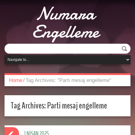
Numara
Engelleme
Home
/
Tag Archives: "Parti mesaj engelleme"
Tag Archives:
Parti mesaj engelleme
1 NISAN 2025