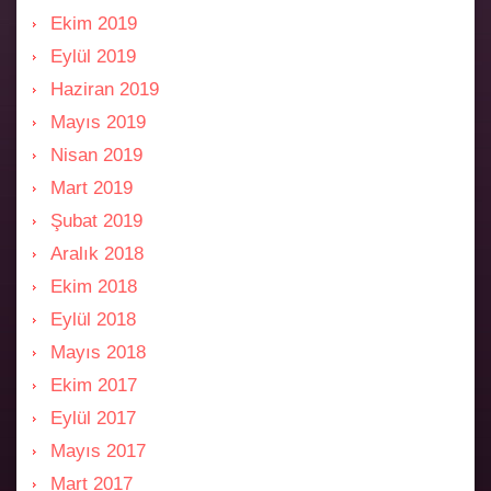
Ekim 2019
Eylül 2019
Haziran 2019
Mayıs 2019
Nisan 2019
Mart 2019
Şubat 2019
Aralık 2018
Ekim 2018
Eylül 2018
Mayıs 2018
Ekim 2017
Eylül 2017
Mayıs 2017
Mart 2017