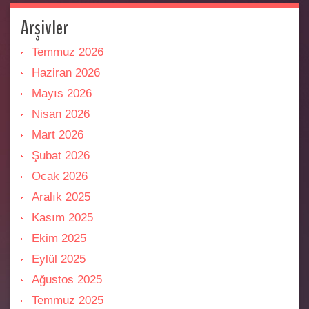
Arşivler
Temmuz 2026
Haziran 2026
Mayıs 2026
Nisan 2026
Mart 2026
Şubat 2026
Ocak 2026
Aralık 2025
Kasım 2025
Ekim 2025
Eylül 2025
Ağustos 2025
Temmuz 2025