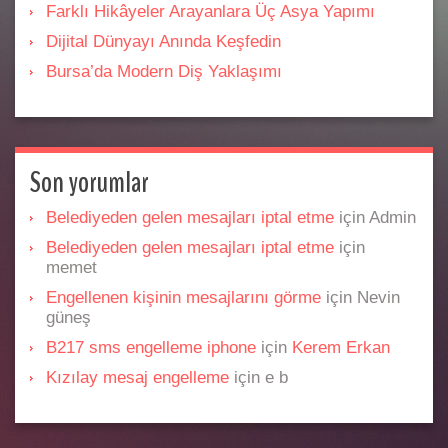
Farklı Hikâyeler Arayanlara Üç Asya Yapımı
Dijital Dünyayı Anında Keşfedin
Bursa’da Modern Diş Yaklaşımı
Son yorumlar
Belediyeden gelen mesajları iptal etme
için
Admin
Belediyeden gelen mesajları iptal etme
için
memet
Engellenen kişinin mesajlarını görme
için
Nevin
güneş
B217 sms engelleme iphone
için
Kerem Erkan
Kızılay mesaj engelleme
için
e b