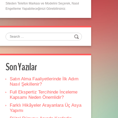
Siteden Telefon Markası ve Modelini Seçerek, Nasıl
Engelleme Yapabileceğinizi Görebilirsiniz.
Search
Son Yazılar
Satın Alma Faaliyetlerinde İlk Adım
Nasıl Şekillenir?
Full Ekspertiz Tercihinde İnceleme
Kapsamı Neden Önemlidir?
Farklı Hikâyeler Arayanlara Üç Asya
Yapımı