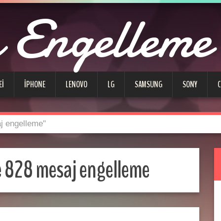
Engelleme
EI
IPHONE
LENOVO
LG
SAMSUNG
SONY
j engelleme"
e 828 mesaj engelleme