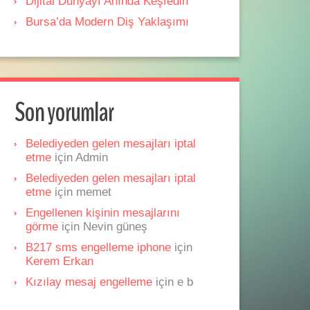
Dijital Dünyayı Anında Keşfedin
Bursa’da Modern Diş Yaklaşımı
Son yorumlar
Belediyeden gelen mesajları iptal
etme
için
Admin
Belediyeden gelen mesajları iptal
etme
için
memet
Engellenen kişinin mesajlarını
görme
için
Nevin güneş
B217 sms engelleme iphone
için
Kerem Erkan
Kızılay mesaj engelleme
için
e b