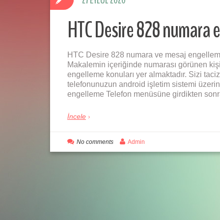
27 EYLÜL 2020
HTC Desire 828 numara 
HTC Desire 828 numara ve mesaj engelleme i
Makalemin içeriğinde numarası görünen kişi
engelleme konuları yer almaktadır. Sizi tac
telefonunuzun android işletim sistemi üzer
engelleme Telefon menüsüne girdikten sonr
İncele
No comments
Admin