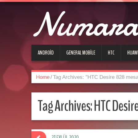
Numara 
ANDROID
GENERAL MOBILE
HTC
HUAW
Home
/
Tag Archives: "HTC Desire 828 mesa
Tag Archives:
HTC Desir