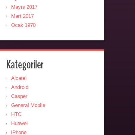
Mayıs 2017
Mart 2017
Ocak 1970
Kategoriler
Alcatel
Android
Casper
General Mobile
HTC
Huawei
iPhone