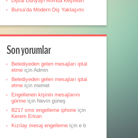
Dijital Dünyayı Anında Keşfedin
Bursa’da Modern Diş Yaklaşımı
Son yorumlar
Belediyeden gelen mesajları iptal
etme
için
Admin
Belediyeden gelen mesajları iptal
etme
için
memet
Engellenen kişinin mesajlarını
görme
için
Nevin güneş
B217 sms engelleme iphone
için
Kerem Erkan
Kızılay mesaj engelleme
için
e b