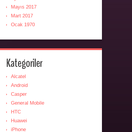
Mayıs 2017
Mart 2017
Ocak 1970
Kategoriler
Alcatel
Android
Casper
General Mobile
HTC
Huawei
iPhone