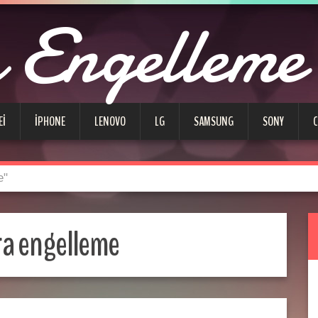
Engelleme
EI
IPHONE
LENOVO
LG
SAMSUNG
SONY
e"
a engelleme