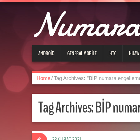
Numara 
ANDROID
GENERAL MOBILE
HTC
HUAW
Home
/
Tag Archives: "BİP numara engellem
Tag Archives:
BİP numar