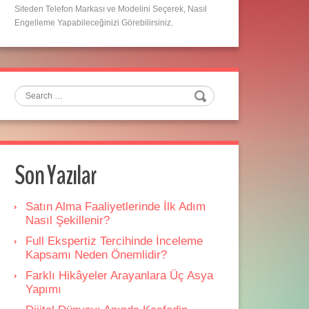
Siteden Telefon Markası ve Modelini Seçerek, Nasıl
Engelleme Yapabileceğinizi Görebilirsiniz.
Search
Son Yazılar
Satın Alma Faaliyetlerinde İlk Adım
Nasıl Şekillenir?
Full Ekspertiz Tercihinde İnceleme
Kapsamı Neden Önemlidir?
Farklı Hikâyeler Arayanlara Üç Asya
Yapımı