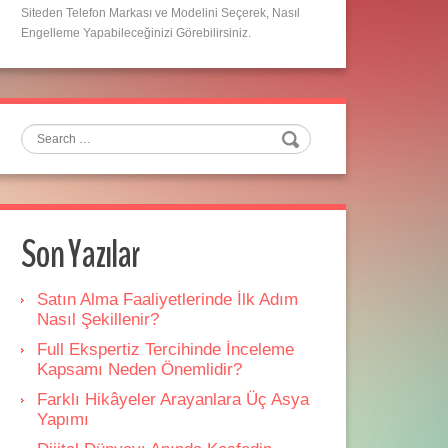
Siteden Telefon Markası ve Modelini Seçerek, Nasıl
Engelleme Yapabileceğinizi Görebilirsiniz.
Search
Son Yazılar
Satın Alma Faaliyetlerinde İlk Adım
Nasıl Şekillenir?
Full Ekspertiz Tercihinde İnceleme
Kapsamı Neden Önemlidir?
Farklı Hikâyeler Arayanlara Üç Asya
Yapımı