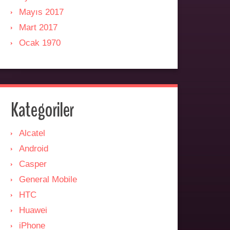
Mayıs 2017
Mart 2017
Ocak 1970
Kategoriler
Alcatel
Android
Casper
General Mobile
HTC
Huawei
iPhone