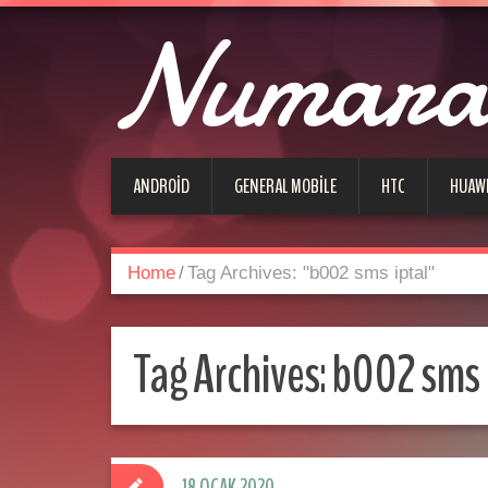
Numara 
ANDROID
GENERAL MOBILE
HTC
HUAW
Home
/
Tag Archives: "b002 sms iptal"
Tag Archives:
b002 sms 