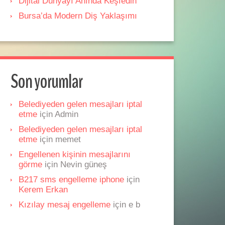
Dijital Dünyayı Anında Keşfedin
Bursa’da Modern Diş Yaklaşımı
Son yorumlar
Belediyeden gelen mesajları iptal
etme
için
Admin
Belediyeden gelen mesajları iptal
etme
için
memet
Engellenen kişinin mesajlarını
görme
için
Nevin güneş
B217 sms engelleme iphone
için
Kerem Erkan
Kızılay mesaj engelleme
için
e b