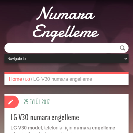
Numara
Engelleme
Home
/
/
LG V30 numara engelleme
LG
25 EYLÜL 2017
LG V30 numara engelleme
LG V30 model
, telefonlar için
numara engelleme