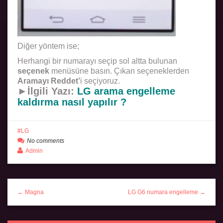
Diğer yöntem ise;
Herhangi bir numarayı seçip sol altta bulunan
seçenek
menüsüne basın. Çıkan seçeneklerden
Aramayı Reddet’
i seçiyoruz.
►İlgili Yazı:
LG arama engelleme
kaldırma nasıl yapılır ?
LG
No comments
Admin
← Magna
LG G6 numara engelleme →