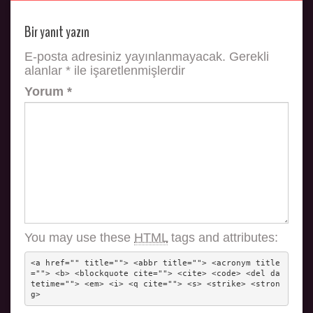
Bir yanıt yazın
E-posta adresiniz yayınlanmayacak.
Gerekli
alanlar
*
ile işaretlenmişlerdir
Yorum
*
You may use these
HTML
tags and attributes:
<a href="" title=""> <abbr title=""> <acronym title
=""> <b> <blockquote cite=""> <cite> <code> <del da
tetime=""> <em> <i> <q cite=""> <s> <strike> <stron
g> 