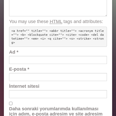
You may use these
HTML
tags and attributes:
<a href="" title=""> <abbr title=""> <acronym title
=""> <b> <blockquote cite=""> <cite> <code> <del da
tetime=""> <em> <i> <q cite=""> <s> <strike> <stron
g> 
Ad
*
E-posta
*
İnternet sitesi
Daha sonraki yorumlarımda kullanılması
için adım, e-posta adresim ve site adresim