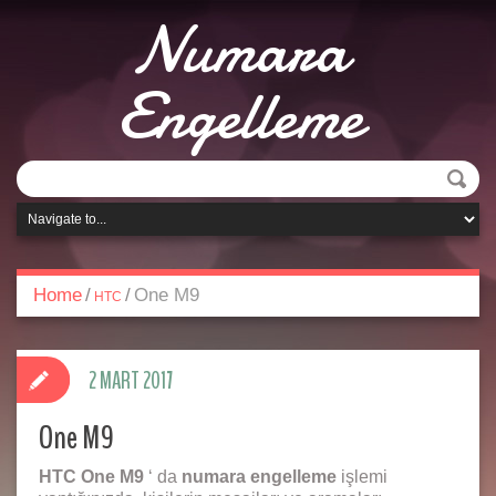
Numara
Engelleme
Home
/
/
One M9
HTC
2 MART 2017
One M9
HTC One M9
‘ da
numara engelleme
işlemi