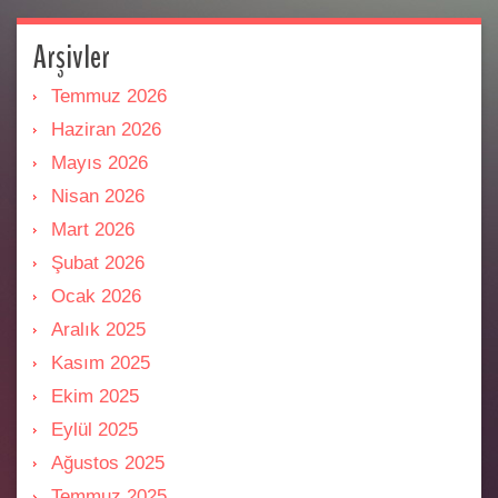
Arşivler
Temmuz 2026
Haziran 2026
Mayıs 2026
Nisan 2026
Mart 2026
Şubat 2026
Ocak 2026
Aralık 2025
Kasım 2025
Ekim 2025
Eylül 2025
Ağustos 2025
Temmuz 2025