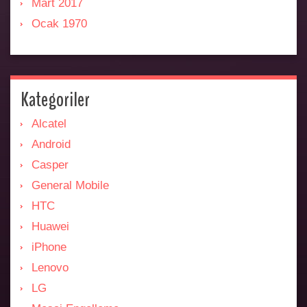
Mart 2017
Ocak 1970
Kategoriler
Alcatel
Android
Casper
General Mobile
HTC
Huawei
iPhone
Lenovo
LG