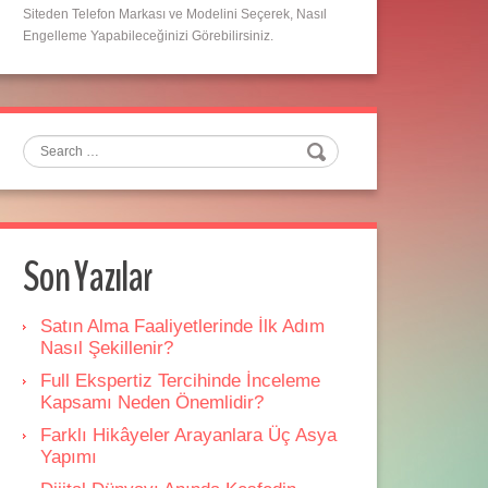
Siteden Telefon Markası ve Modelini Seçerek, Nasıl
Engelleme Yapabileceğinizi Görebilirsiniz.
Search
Son Yazılar
Satın Alma Faaliyetlerinde İlk Adım
Nasıl Şekillenir?
Full Ekspertiz Tercihinde İnceleme
Kapsamı Neden Önemlidir?
Farklı Hikâyeler Arayanlara Üç Asya
Yapımı