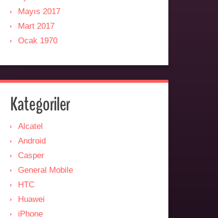
Mayıs 2017
Mart 2017
Ocak 1970
Kategoriler
Alcatel
Android
Casper
General Mobile
HTC
Huawei
iPhone