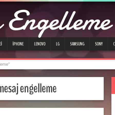
Engelleme
EI
IPHONE
LENOVO
LG
SAMSUNG
SONY
leme"
mesaj engelleme