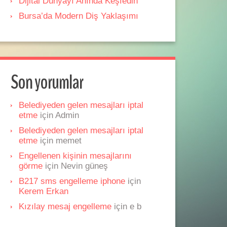
Dijital Dünyayı Anında Keşfedin
Bursa’da Modern Diş Yaklaşımı
Son yorumlar
Belediyeden gelen mesajları iptal
etme
için
Admin
Belediyeden gelen mesajları iptal
etme
için
memet
Engellenen kişinin mesajlarını
görme
için
Nevin güneş
B217 sms engelleme iphone
için
Kerem Erkan
Kızılay mesaj engelleme
için
e b