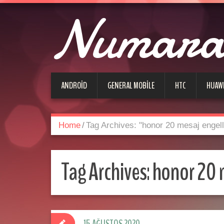
Numara 
ANDROID
GENERAL MOBILE
HTC
HUAW
Home
/
Tag Archives: "honor 20 mesaj engel
Tag Archives:
honor 20 