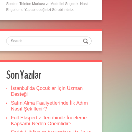
Siteden Telefon Markası ve Modelini Seçerek, Nasıl
Engelleme Yapabileceğinizi Görebilirsiniz.
Search
Son Yazılar
İstanbul’da Çocuklar İçin Uzman
Desteği
Satın Alma Faaliyetlerinde İlk Adım
Nasıl Şekillenir?
Full Ekspertiz Tercihinde İnceleme
Kapsamı Neden Önemlidir?