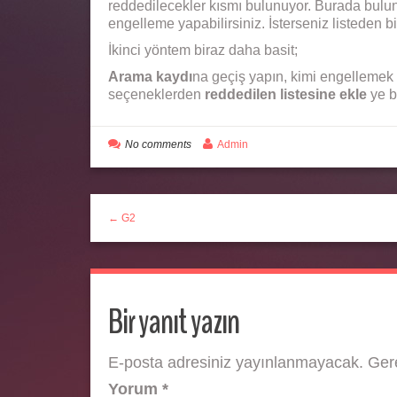
reddedilecekler kısmı bulunuyor. Burada bulun
engelleme yapabilirsiniz. İsterseniz listeden b
İkinci yöntem biraz daha basit;
Arama kaydı
na geçiş yapın, kimi engellemek i
seçeneklerden
reddedilen listesine ekle
ye b
No comments
Admin
← G2
Bir yanıt yazın
E-posta adresiniz yayınlanmayacak.
Gere
Yorum
*