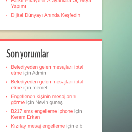
Farklı Hikâyeler Arayanlara Üç Asya
Yapımı
Dijital Dünyayı Anında Keşfedin
Son yorumlar
Belediyeden gelen mesajları iptal
etme
için
Admin
Belediyeden gelen mesajları iptal
etme
için
memet
Engellenen kişinin mesajlarını
görme
için
Nevin güneş
B217 sms engelleme iphone
için
Kerem Erkan
Kızılay mesaj engelleme
için
e b