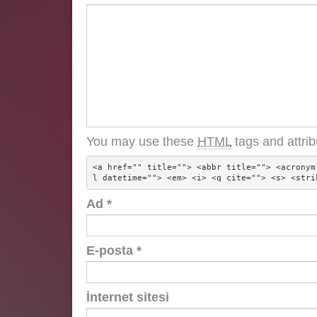
You may use these
HTML
tags and attrib
<a href="" title=""> <abbr title=""> <acronym
l datetime=""> <em> <i> <q cite=""> <s> <stri
Ad
*
E-posta
*
İnternet sitesi