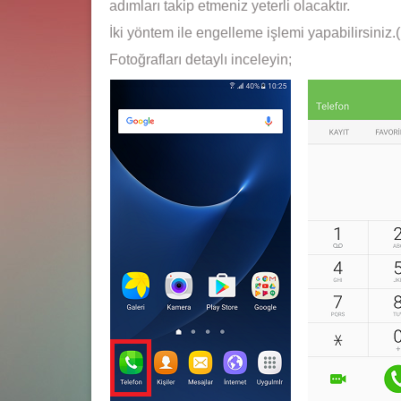
adımları takip etmeniz yeterli olacaktır.
İki yöntem ile engelleme işlemi yapabilirsiniz
Fotoğrafları detaylı inceleyin;