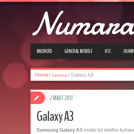
Numara 
ANDROID
GENERAL MOBILE
HTC
HUAW
Home
/
/
Galaxy A3
Samsung
2 MART 2017
Galaxy A3
Samsung Galaxy A3
model bir telefon kulla