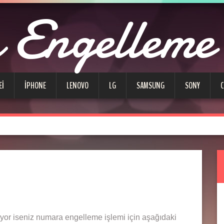
Engelleme
EI
IPHONE
LENOVO
LG
SAMSUNG
SONY
nıyor iseniz numara engelleme işlemi için aşağıdaki