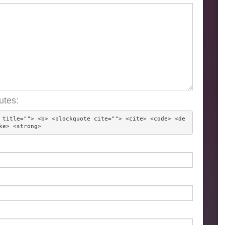
utes:
 title=""> <b> <blockquote cite=""> <cite> <code> <de
ke> <strong> 