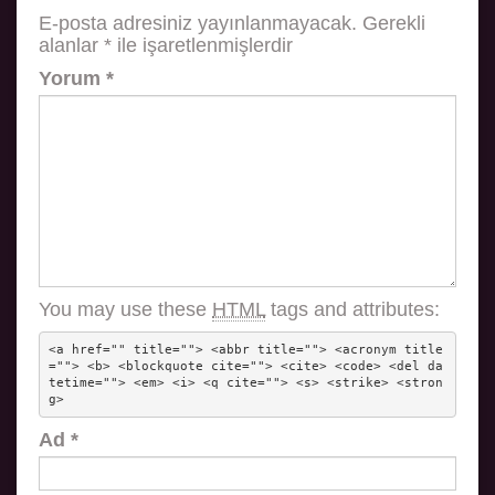
E-posta adresiniz yayınlanmayacak.
Gerekli
alanlar
*
ile işaretlenmişlerdir
Yorum
*
You may use these
HTML
tags and attributes:
<a href="" title=""> <abbr title=""> <acronym title
=""> <b> <blockquote cite=""> <cite> <code> <del da
tetime=""> <em> <i> <q cite=""> <s> <strike> <stron
g> 
Ad
*