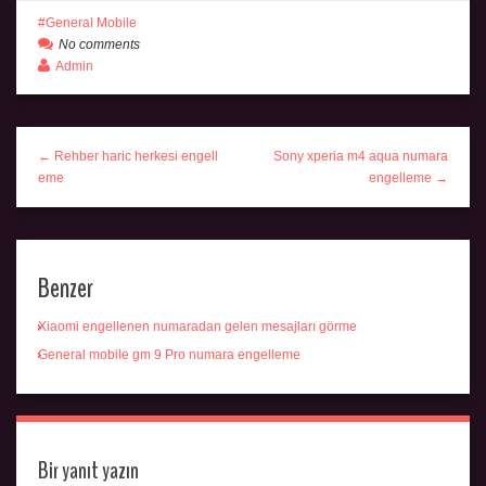
General Mobile
No comments
Admin
← Rehber haric herkesi engell
Sony xperia m4 aqua numara
eme
engelleme →
Benzer
Xiaomi engellenen numaradan gelen mesajları görme
General mobile gm 9 Pro numara engelleme
Bir yanıt yazın