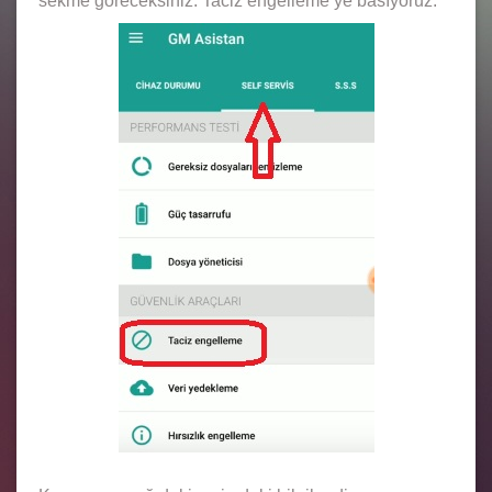
sekme göreceksiniz. Taciz engelleme ye basıyoruz.