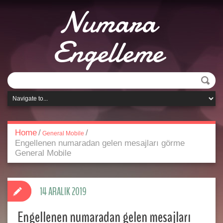
Numara
Engelleme
Home
/
/
General Mobile
Engellenen numaradan gelen mesajları görme
General Mobile
14 ARALIK 2019
Engellenen numaradan gelen mesajları