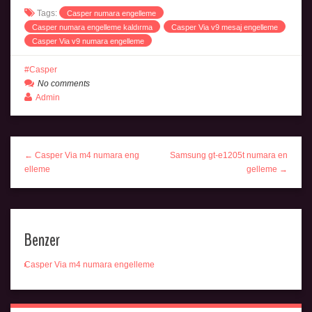
Tags:
Casper numara engelleme
Casper numara engelleme kaldırma
Casper Via v9 mesaj engelleme
Casper Via v9 numara engelleme
Casper
No comments
Admin
← Casper Via m4 numara eng
Samsung gt-e1205t numara en
elleme
gelleme →
Benzer
Casper Via m4 numara engelleme