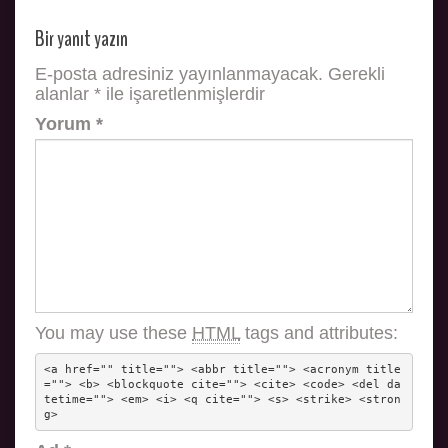
Bir yanıt yazın
E-posta adresiniz yayınlanmayacak.
Gerekli
alanlar
*
ile işaretlenmişlerdir
Yorum
*
You may use these
HTML
tags and attributes:
<a href="" title=""> <abbr title=""> <acronym title
=""> <b> <blockquote cite=""> <cite> <code> <del da
tetime=""> <em> <i> <q cite=""> <s> <strike> <stron
g> 