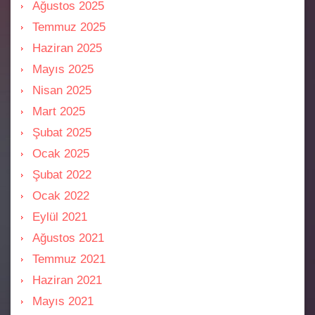
Ağustos 2025
Temmuz 2025
Haziran 2025
Mayıs 2025
Nisan 2025
Mart 2025
Şubat 2025
Ocak 2025
Şubat 2022
Ocak 2022
Eylül 2021
Ağustos 2021
Temmuz 2021
Haziran 2021
Mayıs 2021