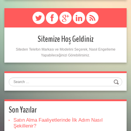
Sitemize Hoş Geldiniz
Siteden Telefon Markası ve Modelini Seçerek, Nasıl Engelleme
Yapabileceğinizi Görebilirsiniz.
Search
Son Yazılar
Satın Alma Faaliyetlerinde İlk Adım Nasıl
Şekillenir?