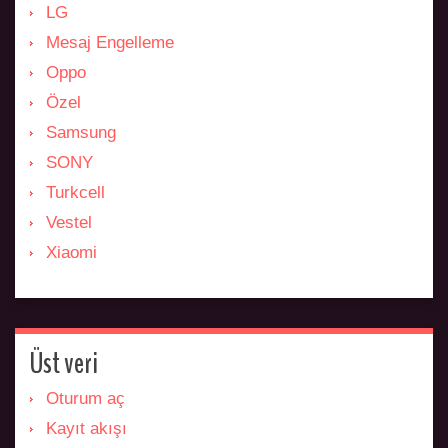
LG
Mesaj Engelleme
Oppo
Özel
Samsung
SONY
Turkcell
Vestel
Xiaomi
Üst veri
Oturum aç
Kayıt akışı