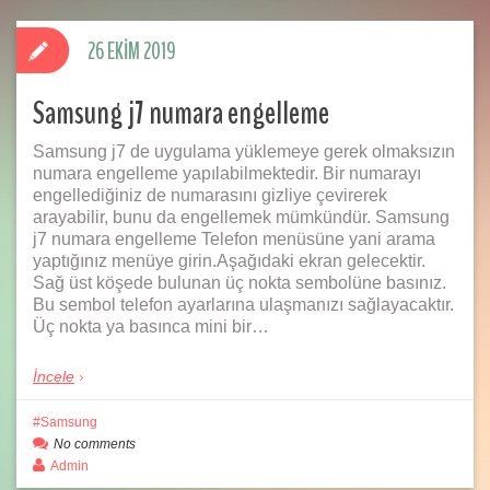
26 EKIM 2019
Samsung j7 numara engelleme
Samsung j7 de uygulama yüklemeye gerek olmaksızın
numara engelleme yapılabilmektedir. Bir numarayı
engellediğiniz de numarasını gizliye çevirerek
arayabilir, bunu da engellemek mümkündür. Samsung
j7 numara engelleme Telefon menüsüne yani arama
yaptığınız menüye girin.Aşağıdaki ekran gelecektir.
Sağ üst köşede bulunan üç nokta sembolüne basınız.
Bu sembol telefon ayarlarına ulaşmanızı sağlayacaktır.
Üç nokta ya basınca mini bir…
İncele
Samsung
No comments
Admin