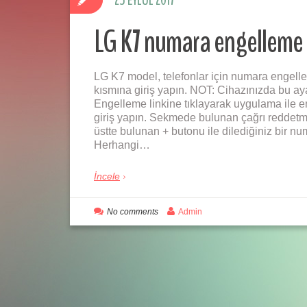
25 EYLÜL 2017
LG K7 numara engelleme
LG K7 model, telefonlar için numara engellem
kısmına giriş yapın. NOT: Cihazınızda bu a
Engelleme linkine tıklayarak uygulama ile en
giriş yapın. Sekmede bulunan çağrı reddetme
üstte bulunan + butonu ile dilediğiniz bir nu
Herhangi…
İncele
No comments
Admin