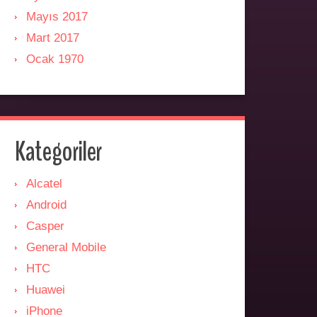
Mayıs 2017
Mart 2017
Ocak 1970
Kategoriler
Alcatel
Android
Casper
General Mobile
HTC
Huawei
iPhone