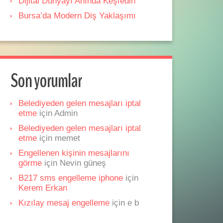
Dijital Dünyayı Anında Keşfedin
Bursa’da Modern Diş Yaklaşımı
Son yorumlar
Belediyeden gelen mesajları iptal
etme
için
Admin
Belediyeden gelen mesajları iptal
etme
için
memet
Engellenen kişinin mesajlarını
görme
için
Nevin güneş
B217 sms engelleme iphone
için
Kerem Erkan
Kızılay mesaj engelleme
için
e b