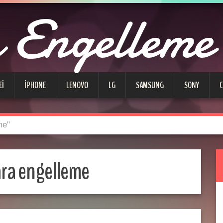
Engelleme
EI
IPHONE
LENOVO
LG
SAMSUNG
SONY
me"
ara engelleme