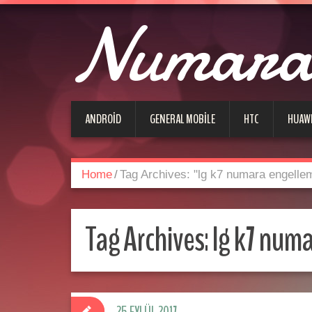
Numara 
ANDROID
GENERAL MOBILE
HTC
HUAW
Home
/
Tag Archives: "lg k7 numara engelle
Tag Archives:
lg k7 num