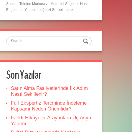
Siteden Telefon Markası ve Modelini Seçerek, Nasıl
Engelleme Yapabileceğinizi Görebilirsiniz.
Search
Son Yazılar
Satın Alma Faaliyetlerinde İlk Adım
Nasıl Şekillenir?
Full Ekspertiz Tercihinde İnceleme
Kapsamı Neden Önemlidir?
Farklı Hikâyeler Arayanlara Üç Asya
Yapımı